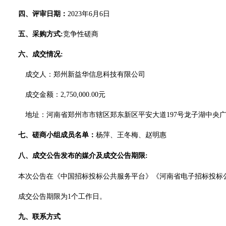
四、
评审日期：
2023年
6
月
6
日
五、
采购方式
:
竞争性
磋商
六、
成交情况
:
成交人：郑州新益华信息科技有限公司
成交金额
：
2,750,000.00元
地址：河南省郑州市市辖区郑东新区平安大道
197号龙子湖中央广场
七、
磋商
小组成员名单：
杨萍
、王冬梅、赵明惠
八、
成交公告发布的媒介及成交公告期限
:
本次公告在
《中国招标投标公共服务平台》《河南省电子招标投标
成交公告期限为
1个工作日。
九
、联系方式