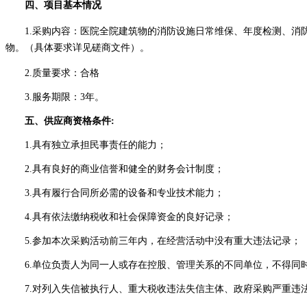
四、项目基本情况
1.
采购
内容：
医院全院建筑物的消防设施日常维保、年度检测、消
物。
（具体要求详见
磋商
文件）。
2.质量要求：
合格
3.服务期限
：
3
年。
五、供应商资格条件
:
1.具有独立承担民事责任的能力；
2.具有良好的商业信誉和健全的财务会计制度；
3.具有履行合同所必需的设备和专业技术能力；
4.具有依法缴纳税收和社会保障资金的良好记录；
5.参加本次采购活动前三年内，在经营活动中没有重大违法记录；
6
.单位负责人为同一人或存在控股、管理关系的不同单位，不得同
7
.对列入失信被执行人、
重大税收违法失信主体
、政府采购严重违