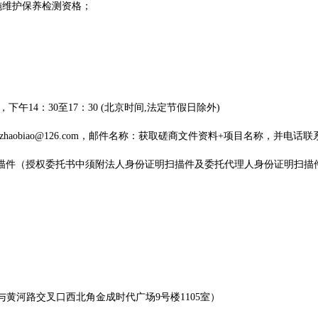
施维护保养检测资格；
0，下午14：30至17：30 (北京时间,法定节假日除外)
engzhaobiao@126.com，邮件名称：获取
磋商文件
资料
+项目名称，并电话联
描件
（授权委托书中须附法人身份证明
扫描件
及委托代理人身份证明
扫描
与黄河路交叉口西北角金成时代广场9号楼1105室）