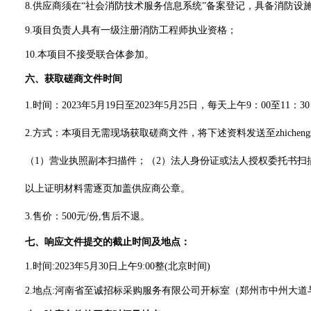
8.供应商须在“社会消防技术服务信息系统”备案登记，具备消防设
9
.
项目负责人具有
一
级
注册消防工程师执业资格；
10.
本项目不接受联合体参加。
六、获取磋商文件时间
1.时间：20
23
年
5
月
19
日至
20
23
年
5
月
25
日，每天上午
9：00至11：3
2.方式：本项目无需现场获取
磋商文件
，将下述资料发送至
zhich
（
1）营业执照副本
扫描件
；（
2）法人身份证或法人授权委托书
扫
以上证明材料需逐页加盖供应商公章。
3
.售价：500元/份,售后不退。
七、响应文件提交的截止时间及地点：
1.时间:20
23
年
5
月
30
日
上午
9:00
整
(北京时间)
2.地点:河南省至诚招标采购服务有限公司开标室（郑州市中州大道