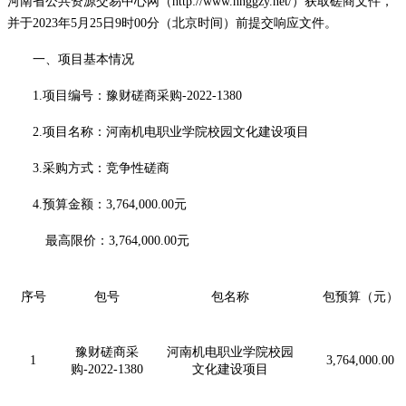
河南省公共资源交易中心网（
http://
www.hnggzy.net
/）获取
磋商
文件，
并于
202
3
年
5
月
25
日
9
时
00分（北京时间）前提交
响应
文件。
一、项目基本情况
1.项目编号：
豫财磋商采购
-2022-1380
2.项目名称：
河南机电职业学院校园文化建设项目
3.采购方式：
竞争性磋商
4.预算金额：
3,764,000.00
元
最高限价：
3,764,000.00
元
序号
包号
包名称
包预算（元）
豫财磋商采
河南机电职业学院校园
1
3,764,000.00
购
-2022-1380
文化建设项目