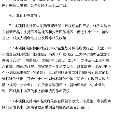
网》网站上发布。公告期限为三个工作日。
七、其他补充事宜：
7.1.本项目执行优先采购节能环保、环境标志性产品、优先采购自
主创新产品，扶持不发达地区和少数民族地区，促进中小企业、监狱
企业、残疾人福利性企业发展等相关政策。
7.2.本项目采购标的对应的中小企业划分标准所属行业：
工业
，中
小微企业划分按照《国家统计局关于印发
<统计上大中小微型企业划分
办法（2017）>的通知》
（
国统字〔
2017〕213号
）
文件及《工业和信
息化部、国家统计局、国家发展和改革委员会、财政部关于印发
<中小
企业划型标准规定>的通知》（工信部联企业[2011]300 号）规定的划
分标准为依据（符合中小企业划分标准的个体工商户，在政府采购活
动中视同中小企业）
，
在货物采购项目中，货物应当由中小企业制
造，不对其中涉及的服务的承接商作出要求
.
7.3.本项目支持河南省政府采购合同融资政策，详见第二章供应商
须知前附表中《河南省政府采购合同融资政策告知函》。