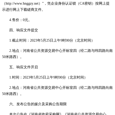
（http://www.hnggzy.net）”，凭企业身份认证锁（CA密钥）按网上提
示进行网上下载
磋商
文件。
4.售价：0元。
四、响应文件提交
1.截止时间：202
3
年
5
月
25
日上午
9
时
00分（北京时间）
2.地点：河南省公共资源交易中心开标室四（
经二路与纬四路向南
50米路西
）。
五、响应文件开启
1.时间：202
3
年
5
月
25
日上午
9
时
00分（北京时间）
2.地点：河南省公共资源交易中心开标室四（
经二路与纬四路向南
50米路西
）。
六、发布公告的媒介及
采购
公告期限
本次公告在《河南省政府采购网》《河南省公共资源交易中心