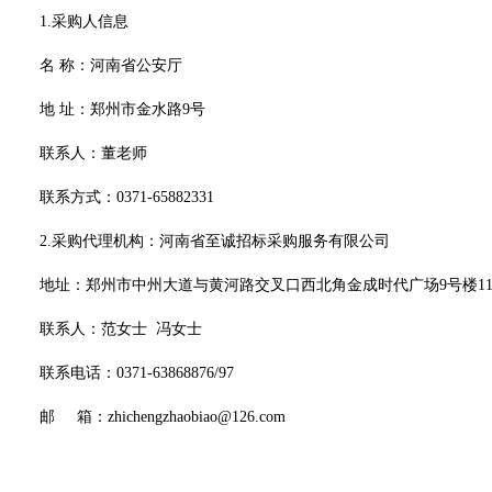
1.采购人信息
名
称：河南省公安厅
地
址：郑州市金水路
9号
联系人：
董老师
联系方式：
0371-65882331
2
.采购代理机构：河南省至诚招标采购服务有限公司
地址：郑州市中州大道与黄河路交叉口西北角金成时代广场
9号楼1
联系人：
范
女士
冯女士
联系电话：
0371-63868876/97
邮
箱：
zhichengzhaobiao@126.com