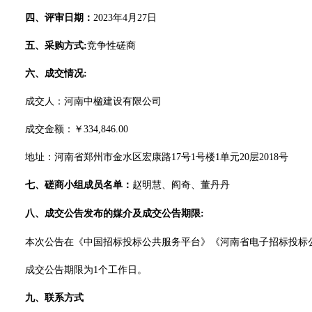
四、
评审日期：
20
23
年
4
月
27
日
五、
采购方式
:
竞争性
磋商
六、
成交情况
:
成交人：
河南中楹建设有限公司
成交金额：￥
334,846.00
地址：
河南省郑州市金水区宏康路
17号1号楼1单元20层2018号
七、
磋商
小组成员名单：
赵明慧
、
阎奇
、
董丹丹
八、
成交公告发布的媒介及成交公告期限
:
本次公告在
《中国招标投标公共服务平台》《河南省电子招标投标
成交公告期限为
1个工作日。
九
、联系方式