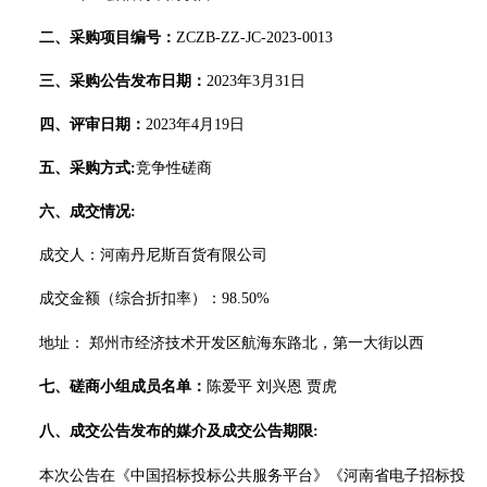
二、
采购项目编号：
ZCZB-ZZ-JC-2023-0013
三、
采购公告发布日期：
20
23
年
3
月
31
日
四、
评审日期：
20
23
年
4
月
19
日
五、
采购方式
:
竞争性
磋商
六、
成交情况
:
成交人：
河南丹尼斯百货有限公司
成交金额
（
综合折扣率
）
：
98.50%
地址：
郑州市经济技术开发区航海东路北，第一大街以西
七、
磋商
小组成员名单：
陈爱平
刘兴恩
贾虎
八、
成交公告发布的媒介及成交公告期限
:
本次公告在
《中国招标投标公共服务平台》《河南省电子招标投