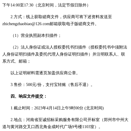
下午14:00至17:30（北京时间，法定节假日除外）
2.方式：
线上获取
磋商文件，
供应商
可将下述资料发送至
zhichengzhaobiao@126.com邮箱获取电子版磋商文件。
（
1）营业执照副本
扫描
件；
（
2）法人身份证或法人授权委托书
扫描
件（授权委托书中须附法
人身份证明
扫描
件及委托代理人身份证明
扫描
件）并注明联系人、联
系方式、邮箱；
以上证明材料需逐页加盖供应商公章。
3.售价：500元/份，支付宝转账（售后不退）。
四、
响应文件提交
：
1.
截止
时间：
20
23
年
4
月
14
日
上午
9
时
00
分
(北京时间)
2.地点：河南省至诚招标采购服务有限公司开标室（郑州市中州大
道与黄河路交叉口西北角金成时代广场9号楼
1103室
）。