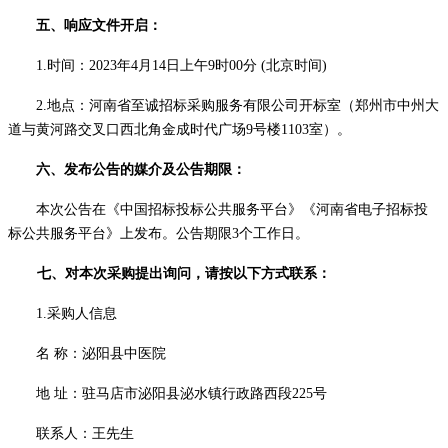
五、
响应文件开启
：
1.时间：
2023年4月14日上午9时00分
(北京时间)
2.地点：河南省至诚招标采购服务有限公司开标室（郑州市中州大
道与黄河路交叉口西北角金成时代广场9号楼110
3
室）。
六、发布公告的媒介及
公告
期限：
本次公告在《中国招标投标公共服务平台》《河南省电子招标投
标公共服务平台》上发布。公告期限
3个工作日。
七
、对本次
采购
提出询问，请按以下方式联系：
1.采购人信息
名
称：
泌阳县中医院
地
址：
驻马店市泌阳县泌水镇行政路西段
225号
联系人：
王先生