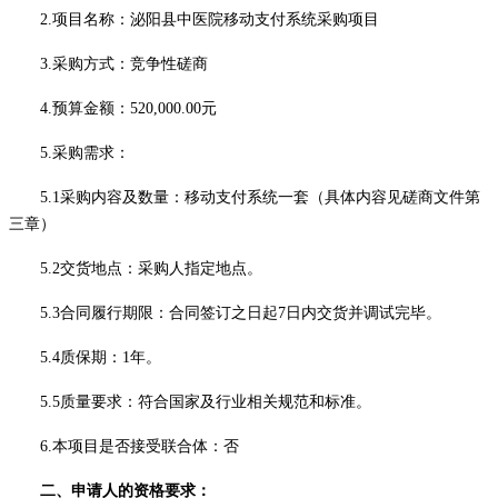
2.项目名称：
泌阳县中医院移动支付系统采购项目
3.采购方式：
竞争性磋商
4.预算金额：
520,000.00
元
5.采购需求：
5
.1采购内容及数量：
移动支付系统一套
（具体内容见
磋商文件
第
三
章）
5
.2
交货
地点：
采购人指定地点
。
5
.3
合同履行期限
：
合同签订之日起
7日内交货并调试完毕
。
5
.4质保期：
1年
。
5
.5质量要求：符合国家及行业相关规范和标准。
6
.本项目是否接受联合体：否
二、申请人的资格要求：