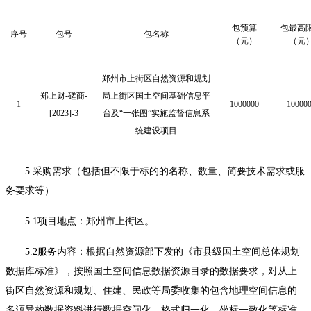
包预算
包最高
序号
包号
包名称
（元）
（元
郑州市上街区自然资源和规划
郑上财
-磋商-
局上街区国土空间基础信息平
1
1000000
100
00
[2023]-3
台及
“一张图”实施监督信息系
统建设项目
5.采购需求（包括但不限于标的的名称、数量、简要技术需求或服
务要求等）
5.1
项目地点：郑州市上街区
。
5.2服务内容：根据自然资源部下发的《市县级国土空间总体规划
数据库标准》，按照国土空间信息数据资源目录的数据要求，对从上
街区自然资源和规划、住建、民政等局委收集的包含地理空间信息的
多源异构数据资料进行数据空间化、格式归一化、坐标一致化等标准