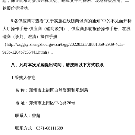
态，保证能准时参加开标大会、响应文件的解密、现场答疑澄清、二
轮报价等活动。
8.各供应商可查看“关于实施在线磋商谈判的通知”中的不见面开标
大厅操作手册-供应商（磋商谈判）、供应商多轮报价操作手册、在线
磋商（谈判、澄清）操作手册
（
http://zzggzy.zhengzhou.gov.cn/tzgg/20220323/df8813b9-2939-4c3a-
9e5b-1204b7c55441.htmh
）。
八、凡对本次采购提出询问，请按照以下方式联系
1.采购人信息
名
称：郑州市上街区自然资源和规划局
地
址：郑州市上街区中心路
26号
联系人：曾超
联系方式：
0371-68111689