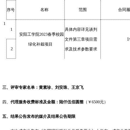
名称
范围
合同
序号
1
1
具体内容详见谈判
安阳工学院
2023春季校园
文件第三章项目需
绿化补栽项目
2
求及技术参数要求
三、
评审专家名单：
黄素珍、刘安珠、王京飞
四、
代理服务收费标准及金额：
陆仟伍佰圆整
（￥
6500
元）
五
、
结果
公告发布的媒介及
结果
公告期限