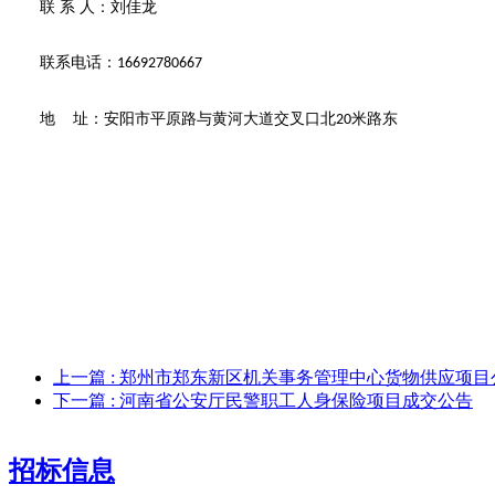
联
系
人：
刘佳龙
联系电话：
16692780667
地
址：安阳市平原路与黄河大道交叉口北
米路东
20
上一篇
: 郑州市郑东新区机关事务管理中心货物供应项
下一篇
: 河南省公安厅民警职工人身保险项目成交公告
招标信息