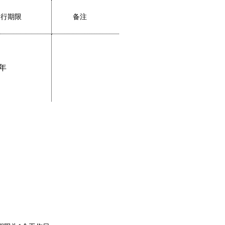
履行期限
备注
1年