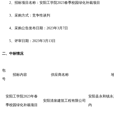
2、
招标
项目名称：
安阳工学院
2023春季校园绿化补栽项目
3、
采购
方式：
竞争性谈判
4、
采购
公告发布日期：
202
3
年
3
月
7
日
5、评审日期：202
3
年
3
月
13
日
二、
中标情况
包
招标
内容
供应商
名称
号
安阳工学院
2023年春
安阳县永和镇永
安阳清泉建筑工程有限公司
季校园绿化补栽项目
内