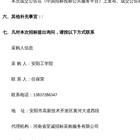
本次
成交
公告在
《中国招标投标公共服务平台》
上发布。
成交
公告
六、
其他补充事宜：
/
七
、凡对本次招标提出询问，请按以下方式联系
采购人信息
采
购
人：
安阳工学院
联
系
人：
任保荣
联系电话：
13837286347
地
址：
安阳市高新技术开发区黄河大道西段
代理机构：河南省至诚招标采购服务有限公司