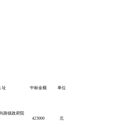
地
址
中标金额
单位
兴路镇政府院
423000
元