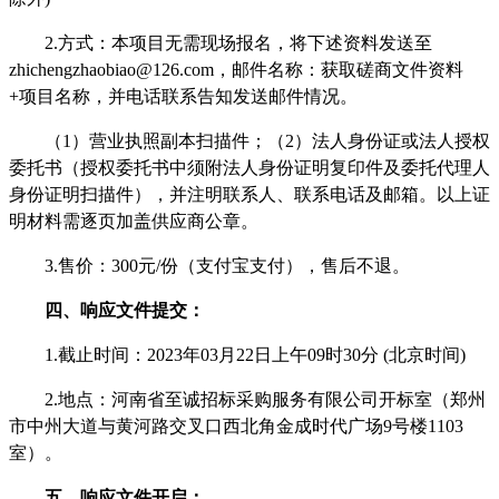
2
.方式：
本项目
无需现场报名，将下述资料发送至
zhichengzhaobiao@126.com，邮件名称：获取磋商文件资料
+项目名称，并电话联系告知发送邮件情况。
（
1）营业执照副本扫描件；（2）法人身份证或法人授权
委托书（授权委托书中须附法人身份证明复印件及委托代理人
身份证明扫描件），并注明联系人、联系电话及邮箱。以上证
明材料需逐页加盖供应商公章。
3
.售价：
3
00元/份
（支付宝
支付
），
售后不退。
四、响应文件提交：
1.截止时间：202
3
年
03
月
22
日
上午
09
时
3
0分 (北京时间)
2.地点：河南省至诚招标采购服务有限公司开标室（郑州
市中州大道与黄河路交叉口西北角金成时代广场9号楼110
3
室）。
五、响应文件开启：