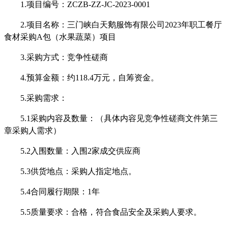
1.项目编号：
ZCZB-ZZ-JC-2023-0001
2.项目名称：
三门峡白天鹅服饰有限公司
2023年职工餐厅
食材采购A包（水果蔬菜）项目
3.采购方式：竞争性磋商
4.预算金额：
约
118.4
万元
，
自筹资金。
5.采购需求：
5.1采购内容及数量：（具体内容见
竞争性
磋商文件第三
章
采购人需求
）
5.2入围数量：入围2家成交供应商
5.
3
供货地点
：采购人指定地点。
5.
4合同履行期限
：
1年
5.
5
质量要求：
合格，
符合食品安全及采购
人
要求。