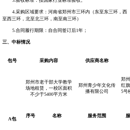
3
.
验收标准：按国家行业标准验收。
4
.
采购区域要求：河南省郑州市三环内（东至东三环，西
至西三环，北至北三环，南至南三环）
5
.合同履行期限：自合同签订后1年；
三、中标情况
包号
采购内容
供应商名称
郑
郑州市老干部大学教学
郑州青少年文化传
红
场地租赁，一校区面积
播有限公司
5号
不少于
5400平方米
序号
名称
服务范围
A包