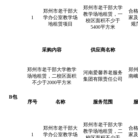
郑州市老干部大学
郑州市老干部大
合
教学场地租赁，一
1
学办公室教学场
家
校区面积不少于
地租赁项目
规
5400平方米
采购内容
供应商名称
郑州市老干部大学教学
郑
河南爱馨养老服务
场地租赁，二校区面积
南
集团有限责任公司
不少于
2000平方米
B包
序号
名称
服务范围
郑州市老干部大学
郑州市老干部大
合
教学场地租赁，二
1
学办公室教学场
家
校区面积不少于