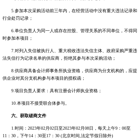
5.参加本次采购活动前三年内，在经营活动中没有重大违法记录
和
行业处罚记录
；
6
.单位负责人为同一人或存在控股、管理关系的不同单位，不得同
时参加本项目；
7.对列入失信被执行人、
重大
税收违法
失信主体
、政府采购严重违
法失信行为记录名单的
供应商
，拒绝其参与本次采购活动；
8.供应商具备会计师事务所执业资格
，
供应商为分支机构的，应提
供企业对其分支机构参与本项目的授权函
；
9.项目负责人要求：
具有注册会计师执业资格；
10.
本项目
不
接受联合体
参与
。
六
、获取磋商文件
1.时间：20
23
年
02
月
02
日至
20
23
年
02
月
08
日，每天
上午
9
：
00至
11：30，下午14：30至17：30
(北京时间,法定节假日除外)