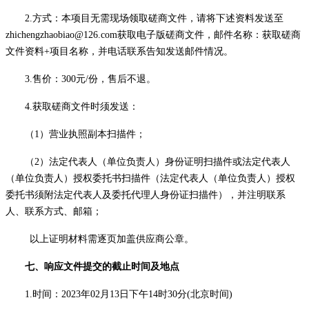
2
.方式：
本项目
无需现场领取磋商文件，请将下述资料发送至
zhichengzhaobiao@126.com获取电子版磋商文件，邮件名称：获取磋商
文件资料+项目名称，并电话联系告知发送邮件情况。
3
.售价：
3
00元/份
，
售后不退。
4
.获取磋商文件时须
发送
：
（
1）营业执照副本
扫描
件；
（
2）
法定代表人（单位负责人）身份证明扫描件或法定代表人
（单位负责人）
授权委托书
扫描件
（法定代表人
（单位负责人）
授权
委托书须附法定代表人及委托代理人身份证
扫描
件
）
，并注明联系
人、联系方式、邮箱；
以上证明材料需逐页加盖供应商公章。
七
、响应文件提交的截止时间及地点
1.时间：
202
3
年
02
月
13
日
下
午
14
时
30
分
(北京时间)