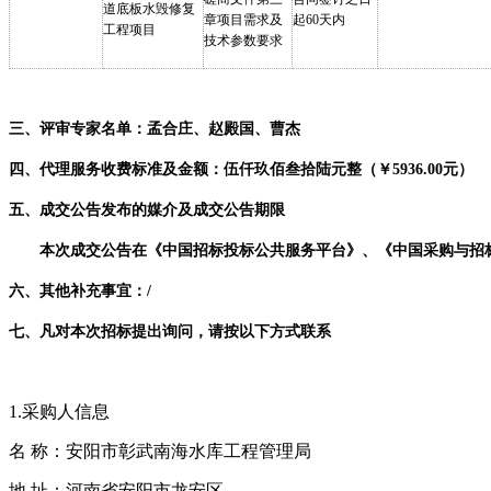
道底板水毁修复
章项目需求及
起
60
天内
工程
项目
技术参数要求
三、评审专家名单：
孟合庄
、
赵殿国
、
曹杰
四、代理服务收费标准及金额：
伍
仟
玖佰叁拾陆
元整（￥
5936
.00元）
五、成交公告发布的媒介及成交公告期限
本次成交公告在
《
中国招标投标公共服务平台
》、《
中国采购与招
六、其他补充事宜：
/
七、凡对本次招标提出询问，请按以下方式联系
1.采购人信息
名
称：
安阳市彰武南海水库工程管理局
地
址：河南省安阳市龙安区