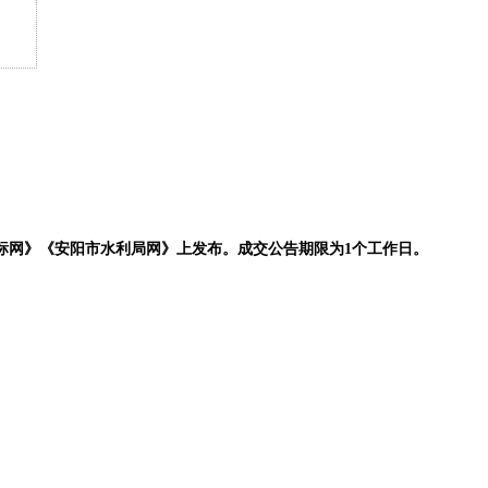
标网
》
《
安阳市水利局网
》上发布
。成交公告期限为
1个工作日。