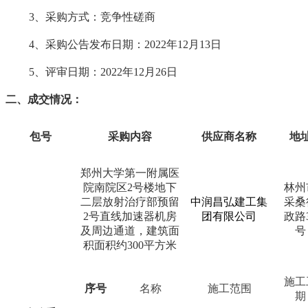
3、采购方式：竞争性磋商
4、采购公告发布日期：2022年12月
13
日
5、评审日期：2022年12月
26
日
二、
成交
情况
：
包号
采购内容
供应商名称
地
郑州大学第一附属医
院南院区
2号楼地下
林州
二层放射治疗部预留
中润昌弘建工集
采桑
2号直线加速器机房
团有限公司
政路
及周边通道，建筑面
号
积面积约300平方米
施工
序号
名称
施工范围
期