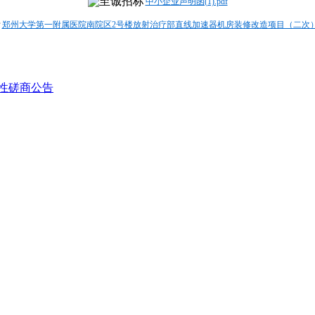
中小企业声明函(1).pdf
郑州大学第一附属医院南院区2号楼放射治疗部直线加速器机房装修改造项目（二次）--
争性磋商公告