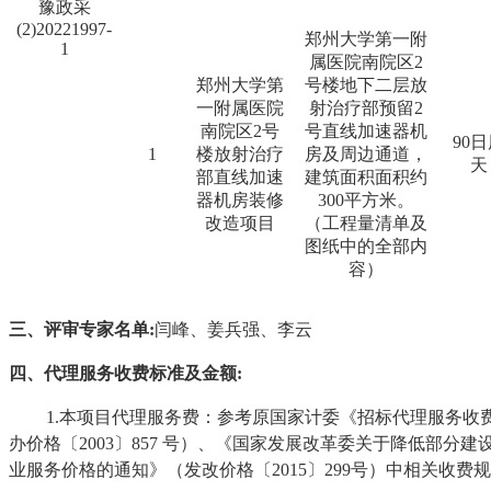
豫政采
(2)20221997-
郑州大学第一附
1
属医院南院区
2
郑州大学第
号楼地下二层放
一附属医院
射治疗部预留2
南院区
2号
号直线加速器机
90
1
楼放射治疗
房及周边通道，
天
部直线加速
建筑面积面积约
器机房装修
300平方米。
改造项目
（工程量清单及
图纸中的全部内
容）
三
、
评审专家
名单
:
闫峰、姜兵强、李云
四
、代理服务
收费标准及金额
:
1.
本项目代理服务费：参考原国家计委《招标代理服务收
办价格〔2003〕857 号）、《国家发展改革委关于降低部分
业服务价格的通知》（发改价格〔2015〕299号）中相关收费