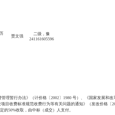
日历
二级，豫
贾文强
241161605596
费管理暂行办法》（计价格〔
2002〕1980 号）、《国家发
建设项目收费标准规范收费行为等有关问题的通知》（发改价格〔20
规定的50%收取，由中标（成交）人支付。