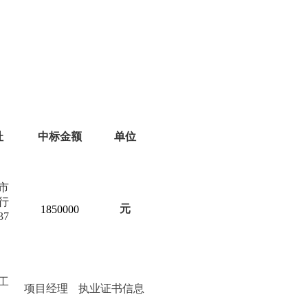
址
中标金额
单位
市
行
元
1850000
37
工
项目经理
执业证书信息