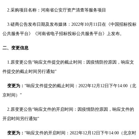
2.采购项目名称：河南省公安厅资产清查等服务项目
3.
磋商
公告发布日期及发布媒体：
20
22
年
1
0
月
11
日在
《中国招标投标
公共服务平台》《河南省电子招标投标公共服务平台》
上发布
。
二、
变更
信息
1.原变更公告“
响应文件提交的截止时间
：
因疫情防控原因，响应文
件提交的截止时间另行通知
”
变更为
：
“
响应文件提交的截止时间
：
2022年1
2
月
1
2
日下午
14
:
0
0（北
京时间）
”
2.原变更公告“响应文件的开启时间：
因疫情防控原因，响应文件的
开启时间另行通知
”
变更为
：
“
响应文件
的开启
时间：
2022年1
2
月
1
2
日下午
14
:
0
0（北京时