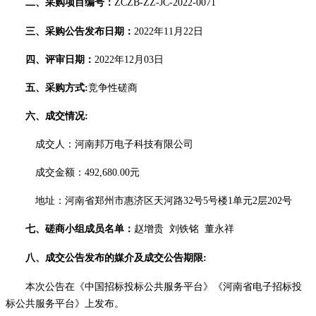
二、
采购项目编号：
ZCZB-ZZ-JC-2022-0071
三、
采购公告发布日期：
2022年
11
月
22
日
四、
评审日期：
202
2
年
12
月
03
日
五、
采购方式
:
竞争性
磋商
六、
成交情况
:
成交人：河南邦万电子科技有限公司
成交金额
：
492,680.00
元
地址：
河南省郑州市惠济区天河路
32号5号楼1单元2层202号
七、
磋商
小组成员名单：
赵增贵
刘铁铭
董永祥
八、
成交公告发布的媒介及成交公告期限
:
本次公告在
《中国招标投标公共服务平台》《河南省电子招标投
标公共服务平台》
上发布。