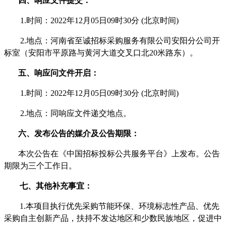
四、
响应文件提交
：
1.时间：202
2
年
12
月
05
日
09
时
30
分
(北京时间)
2.地点：河南省至诚招标采购服务有限公司
安阳分公司
开
标室（
安阳市平原路与黄河大道交叉口北
20米路东
）。
五、
响应问文件开启
：
1.时间：202
2
年
12
月
05
日
09
时
30
分
(北京时间)
2.地点：
同响应文件递交地点
。
六、发布公告的媒介及
公告
期限：
本次公告在《
中国招标投标公共服务平台
》上发布。公告
期限为
三
个工作日。
七、其他补充事宜：
1.本项目执行优先采购节能环保、环境标志性产品、优先
采购自主创新产品，扶持不发达地区和少数民族地区，促进中