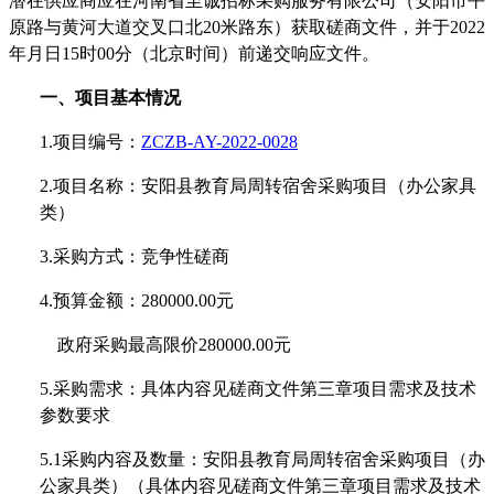
潜在
供应商
应在
河南省至诚招标采购服务有限公司
（
安阳市平
原路与黄河大道交叉口北
20米路东
）
获取
磋商文件
，并于
202
2
年月日
15
时
00
分（北京时间）前递交
响应
文件。
一、项目基本情况
1.项目编号：
ZCZB-AY-2022-0028
2.项目名称：
安阳县教育局周转宿舍采购项目（办公家具
类）
3.采购方式：
竞争性磋商
4.预算金额：
280000.00元
政府采购最高限价
280000.00
元
5.采购需求：
具体内容见
磋商文件
第
三
章项目需求及技术
参数要求
5
.1采购内容及数量：
安阳县教育局周转宿舍采购项目（办
公家具类）
（具体内容见
磋商文件
第
三
章项目需求及技术