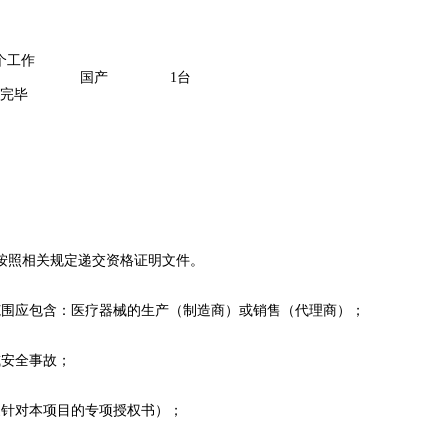
个工作
国产
1台
完毕
按照相关规定递交资格证明文件。
范围应包含：医疗器械的生产（制造商）或销售（代理商）；
或安全事故
；
家针对本项目的专项授权书）
；