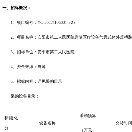
一、招标概况：
1、
项目
编号：
YC-20221106001（2）
2、项目名称：
安阳市第二人民医院康复医疗设备气囊式体外反搏
3、
招标
单位：
安阳市第二人民医院
4、资金来源：自筹
5、
招标
内容：详见采购目录
采购设备目录：
采购预算
标段
化
设备名称
交货时间
分
（
万元
）