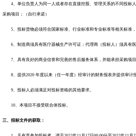
4、单位负责人为同一人或者存在直接控股、管理关系的不同
投标
采购项目
；
（
自行承诺
）
5、投标货物必须符合国家标准、行业标准和专业标准等相关标准，
6、制造商须具有医疗器械生产许可证；代理商（
投标人
）须具有
7、具有良好的商业信誉和完善的售后服务体系，并能承担采购项
8、
提供
202
0
年度以来（任一年度）经审计的财务报表并提供审计
9
、
投标人
必须满足对投标资格的其他要求。
1
0
、本项目不接受联合体投标。
三、
招标文件
的获取：
1、
凡有意参加投标者，请于
2022年
11
月
17
日
00
:
00
分至
2022年
11
月
2