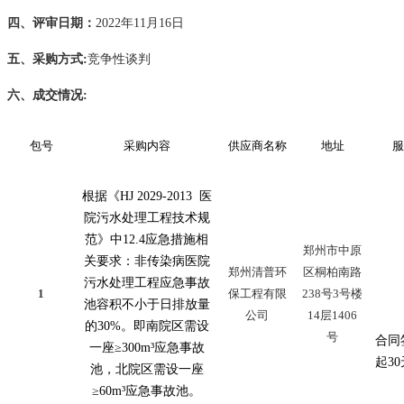
四、评审日期：
2022年11月16日
五、采购方式
:
竞争性谈判
六、成交情况
:
包号
采购内容
供应商名称
地址
服
根据《
HJ 2029-2013 医
院污水处理工程技术规
范》中12.4应急措施相
郑州市中原
关要求：非传染病医院
郑州清普环
区桐柏南路
污水处理工程应急事故
1
保工程有限
238号3号楼
池容积不小于日排放量
公司
14层1406
的30%。即南院区需设
号
合同
一座≥300m³应急事故
起
3
池，北院区需设一座
≥60m³应急事故池。