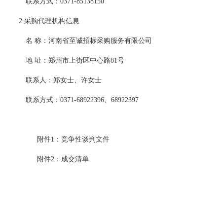
联系方式：
0371-85138150
2.采购代理机构信息
名
称：河南省至诚招标采购服务有限公司
地
址：郑州市上街区中心路
81号
联系人：郑女士、许女士
联系方式：
0371-68922396、68922397
附件
1：竞争性谈判文件
附件
2：成交清单