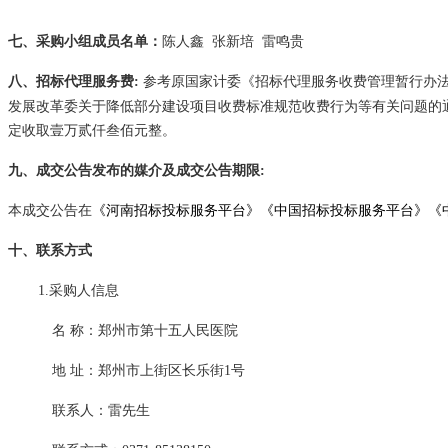
七、采购小组成员名单：
陈人鑫
张新培
雷鸣贵
八、招标代理服务费
:
参考原国家计委《招标代理服务收费管理暂行办
发展改革委关于降低部分建设项目收费标准规范收费行为等有关问题的通知》
定收取壹万贰仟叁佰元整。
九、成交公告发布的媒介及成交公告期限
:
本成交公告在
《河南招标投标服务平台》《中国招标投标服务平台》《
十、联系方式
1.采购人信息
名
称：郑州市第十五人民医院
地
址：郑州市上街区长乐街
1号
联系人：雷先生