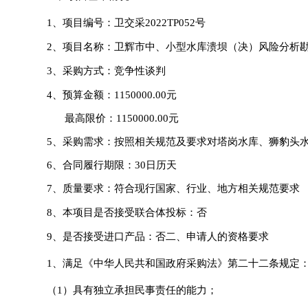
1、项目编号：
卫交采
2022TP052号
2、项目名称：
卫辉市中、小型水库溃坝（决）风险分析
3
、采购方式：竞争性谈判
4
、预算金额：
1150000.00
元
最高限价
：
1150000.00
元
5
、采购需求：按照相关规范及要求对塔岗水库、狮豹头
6、
合同履行期限：
30日历天
7
、质量要求：符合现行国家、行业、地方相关规范要求
8
、本项目
是否接受联合体投标：否
9
、是否接受进口产品：否二、申请人的资格要求
1、满足《中华人民共和国政府采购法》第二十二条规定
（
1
）
具有独立承担民事责任的能力；