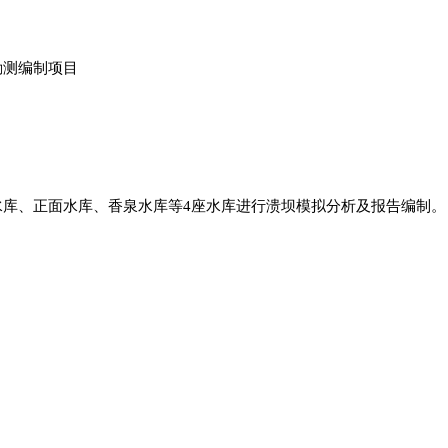
勘测编制项目
水库、正面水库、香泉水库等
4座水库进行溃坝模拟分析及报告编制
。
：