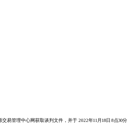
源交
易管理中心网
获取谈判文件，
并于
202
2
年
11
月
18
日
8
点
30
分