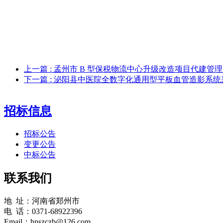
上一篇
: 孟州市 B 型保税物流中心升级改造项目代建管
下一篇
: 泌阳县中医院全数字化通用型平板血管造影系
招标信息
招标公告
变更公告
中标公告
联系我们
地 址：河南省郑州市
电 话：0371-68922396
Email：hnszczb@126.com