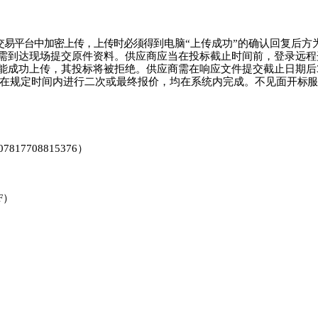
交易平台中加密上传，上传时必须得
到电脑
“上传成功”的确
认
回复后方
需到达现场提交原件资料。供应商应当
在投标截止时间前，登录远程
能成功上传，其投标将被拒绝。供应商需在响应文件提交截止日期后
在规定时间内进行二次或最终报价，均在系统内完成。
不
见面开
标服
07817708815376）
5F）