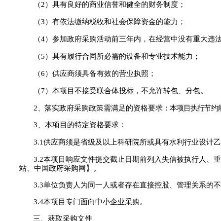
（
2
）
具有良好的商业信誉和健全的财务制度；
（
3
）
有依法缴纳税收和社会保障资金的能力；
（
4
）
参加政府采购活动前三年内，在经营中没有重大违
（
5
）
具有履行合同所必需的设备和专业技术能力；
（
6
）
供应商须具备有效的营业执照；
（
7
）
本项目不接受联合体投标，不允许转包、分包
。
2
、
落实政府采购政策需满足的资格要求
：本项目执行节约
3、本项目的特定资格要求：
3.1
供应商须是省级及以上科研院所或具有水利行业设计乙
3.2
本项目响应文件提交截止日期前列入失信被执行人
、重
站、中国政府采购网】。
3.
3
单位负责人为同一人或者存在直接控股
、管理关系的不
3.4本项目专门面向中小企业采购。
三、获取采购文件