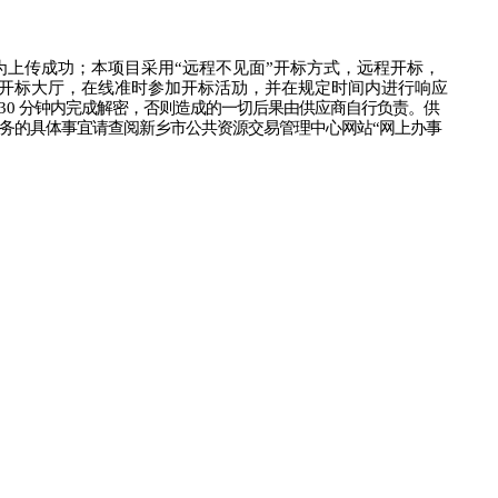
为上传成功；
本项目采用
“远程
不
见面
”开标方式，远程开标
，
开标大厅，在线准时参加开标活劢，
并
在规定时间内进行响应
30
分钟内完成解密，否则造成的一切后果由供应商自行负责。供
务的具体事宜请查阅新乡市公共资源交易管理中心网站
“网上办事