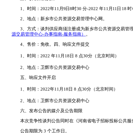
1、
时间
：
202
2
年
11
月
9
日
8
时
30
分
-
202
2
年
11
月
11
日
18
时
2
、地点：新乡市公共资源交易管理中心网。
3、方式：谈判供应商须注册成为新乡市公共资源交易管
源交易管理中心
-
办事指南
-服务指南）
。
4、售价：免收。四、响应文件提交
1、时间：202
2
年
11
月
18
日
8
点
30
分（北京时间）
2、地点：
卫辉市公共资源交易中心
五、响应文件开启
1、时间：202
2
年
11
月
18
日
8
点
30
分（北京时间）
2、地点：
卫辉市公共资源交易中心
六、发布公告的媒介及公告期限
本次竞争性谈判公告同时在《河南省电子招标投标公共服
公告期限为
3
个工作日。