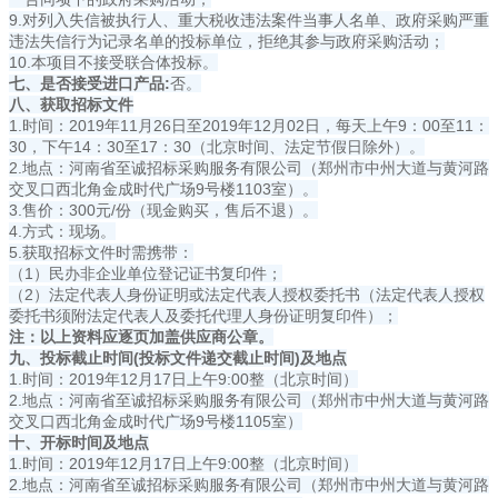
9.对列入失信被执行人、重大税收违法案件当事人名单、政府采购严重
违法失信行为记录名单的投标单位，拒绝其参与政府采购活动；
10.本项目不接受联合体投标。
七、
是否接受进口产品:
否。
八、获取
招标
文件
1.时间：2019年11月26日至2019年12月02日，每天上午9：00至11：
30，下午14：30至17：30（北京时间、法定节假日除外）。
2.地点：河南省至诚招标采购服务有限公司（郑州市中州大道与黄河路
交叉口西北角金成时代广场9号楼1103室）。
3.售价：300元/份（现金购买，售后不退）。
4.方式：现场。
5.获取招标文件时需携带：
（1）民办非企业单位登记证书复印件；
（2）法定代表人身份证明或法定代表人授权委托书（法定代表人授权
委托书须附法定代表人及委托代理人身份证明复印件）；
注：以上资料应逐页加盖供应商公章。
九、投标截止时间(投标文件递交截止时间)及地点
1.时间：2019年12月17日上午9:00整（北京时间）
2.地点：河南省至诚招标采购服务有限公司（郑州市中州大道与黄河路
交叉口西北角金成时代广场9号楼1105室）
十、开标时间及地点
1.时间：2019年12月17日上午9:00整（北京时间）
2.地点：河南省至诚招标采购服务有限公司（郑州市中州大道与黄河路