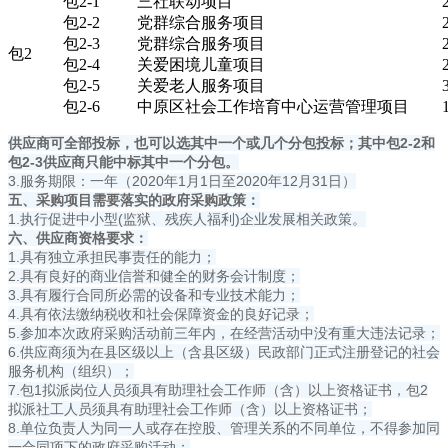
包2-1
三社联动项目
包2-2
党群综合服务项目
包2-3
党群综合服务项目
包2
包2-4
关爱困境儿童项目
包2-5
关爱老人服务项目
包2-6
中原区社会工作培育中心运营管理项目
供应商可全部投标，也可以选其中一个或几个分包投标；其中包2-2和
包2-3供应商只能中标其中一个分包。
3.服务期限：一年（2020年1月1日至2020年12月31日）
五、
采购项目需要落实的政府采购政策
：
1.执行促进中小型(监狱、残疾人福利)企业发展相关政策。
六、供应商资格要求：
1.具有独立承担民事责任的能力；
2.具有良好的商业信誉和健全的财务会计制度；
3.具有履行合同所必需的设备和专业技术能力；
4.具有依法缴纳税收和社会保障资金的良好记录；
5.参加本次政府采购活动前三年内，在经营活动中没有重大违法记录；
6.供应商须为在县区级以上（含县区级）民政部门正式注册登记的社会
服务机构（组织）；
7.包1拟派岗位人员须具有助理社会工作师（含）以上资格证书，包2
拟派社工人员须具有助理社会工作师（含）以上资格证书；
8.单位负责人为同一人或存在控股、管理关系的不同单位，不得参加同
一合同项下的政府采购活动；