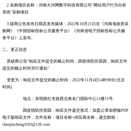
2.采购项目名称：河南大河网数字科技有限公司“网站用户行为分析
系统”采购项目
3.
磋商
公告发布日期及发布媒体：
20
22
年
1
0
月
21
日在《河南省政府采
购网》《中国招标投标公共服务平台》《河南省电子招标投标公共服
务平台》上发布。
二、更正信息
原磋商公告
“响应文件提交的截止时间：因疫情防控原因，响应文件
提交的截止时间另行通知”
变更为
：
响应文件提交的截止时间：
2022年
11
月
4
日
14
时
0
0分(北京
时间)
地点：东明路红专路西北角名门国际中心
11楼11号
因疫情防控原因，响应文件递交形式：加盖公章加密版
PDF
电子版响应文件，文件名称：项目名称+供应商名称，递交邮箱：
chenjincheng1103@126.com