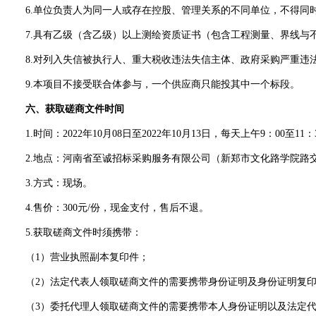
6.单位负责人为同一人或存在控股、管理关系的不同单位，不得同
7
.
具有乙级（含乙级）以上测绘资质证书（包含工程测量、界线与
8.
对列入失信被执行人、重大税收违法
失信主体
、政府采购严重违
9.本项目不接受联合体参与
，
一个供应商只能投其中一个标段。
六、获取磋商文件时间
1.时间：
202
2
年
10
月
08日
至
202
2
年
10
月
13日
，每
天
上午
9
：
00至11
2.地点：河南省至诚招标采购服务有限公司（新郑市文化路学院路交叉
3.方式：
现场。
4.售价：300元/份，现金支付，售后不退。
5.
获取磋商文件时须携带：
（
1）营业执照副本复印件；
（
2）法定代表人领取磋商文件的需要携带身份证明及身份证明复
（
3）委托代理人领取磋商文件的需要携带本人身份证明以及法定