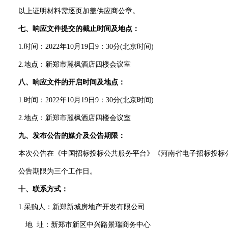
以上证明材料需逐页加盖供应商公章。
七、响应文件提交的截止时间及地点：
1.时间：202
2
年
10
月
19
日
9
：
30分
(北京时间)
2.地点：
新郑市麗枫酒店四楼
会议室
八、响应文件的开启时间及地点：
1.时间：202
2
年
10
月
19
日
9
：
30分
(北京时间)
2.地点：
新郑市麗枫酒店四楼
会议室
九、发布公告的媒介及公告期限：
本次公告在
《中国招标投标公共服务平台》《河南省电子招标投标
公告期限为三个工作日。
十、联系方式：
1.采购人：新郑新城房地产开发有限公司
地
址：新郑市新区中兴路景瑞商务中心