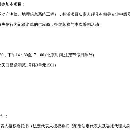
时参加本项目；
不动产测绘、地理信息系统工程），拟派项目负责人须具有相关专业中级
法失信行为记录名单的
供应商
，拒绝其参与本次采购活动；
：30，下午14：30至17：
0
0
(北京时间,法定节假日除外)
口昌鼎润苑1号楼3单元1501）
印件；
代表人授权委托书（法定代表人授权委托书须附法定代表人及委托代理人