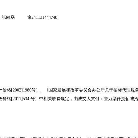
张向磊
豫
241131444748
计价格
[2002]1980号）、《国家发展和改革委员会办公厅关于招标代理服
格[2011]534 号）中相关收费规定，由成交人支付：壹万柒仟捌佰陆