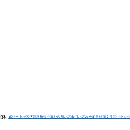
郑州市上街区济源路街道办事处税苑小区老旧小区改造项目磋商文件和中小企业声明