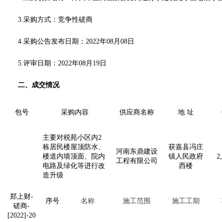
3.采购方式：竞争性磋商
4.采购公告发布日期：2022年08月08日
5.评审日期：2022年08月19日
二、成交情况
包号
采购内容
供应商名称
地 址
主要对税苑小区内2
栋居民楼屋顶防水、
获嘉县冯庄
河南东鼎建设
楼道内墙顶面、院内
镇人民政府
2
工程有限公司
电路及绿化等进行改
西楼
造升级
郑上财-
序号
名称
施工范围
施工工期
磋商-
[2022]-20