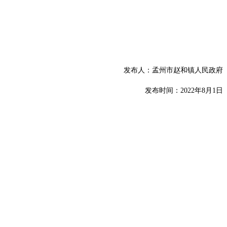
发布人：孟州市赵和镇人民政府
发布时间
：
202
2
年
8
月
1
日