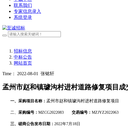
联系我们
专家信息录入
系统登录
招标信息
中标公告
网站首页
Time： 2022-08-01
张铭轩
孟州市赵和镇璩沟村进村道路修复项目成
孟州市赵和镇璩沟村进村道路修复项目
一、
采购
项目名称：
二、
采购编号：
MZCG2022083
交易编号：
MZJYZ2022063
三、
磋商公告发布日期：
202
2
年
7
月
18
日