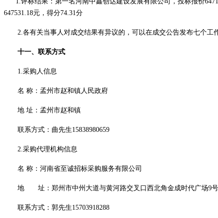
1.评标结果：第一名河南中鑫创达建设发展有限公司，投标报价64713
647531.18元，得分74.31分
2.各有关当事人对成交结果有异议的，可以在成交公告发布七个
十
一
、联系方式
1.采购人信息
名
称：孟州市赵和镇人民政府
地
址：孟州市赵和镇
联系方式：
曲先生
15838980659
2.采购代理机构信息
名
称：河南省至诚招标采购服务有限公司
地 址：郑州市中州大道与黄河路交叉口西北角金成时代广场
9号
联系方式：
郭先生
15703918288