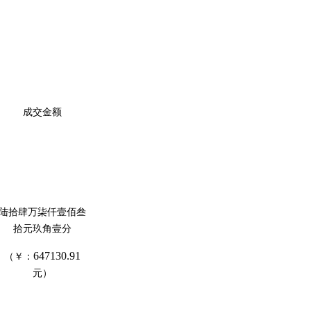
成交金额
陆拾肆万柒仟壹佰叁
拾元玖角壹分
647130.91
（￥：
元）