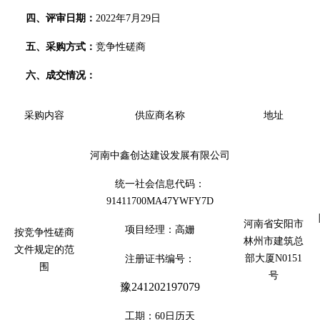
四、
评审日期：
202
2
年
7
月
29
日
五、
采购方式
：
竞争性磋商
六、
成交情况
：
采购内容
供应商名称
地址
河南中鑫创达建设发展有限公司
统一社会信息代码：
91411700MA47YWFY7D
河南省安阳市
项目经理：
高姗
按竞争性磋商
林州市建筑总
文件规定的范
部大厦N0151
注册证书编号：
围
号
豫241202197079
工期：
60
日历天