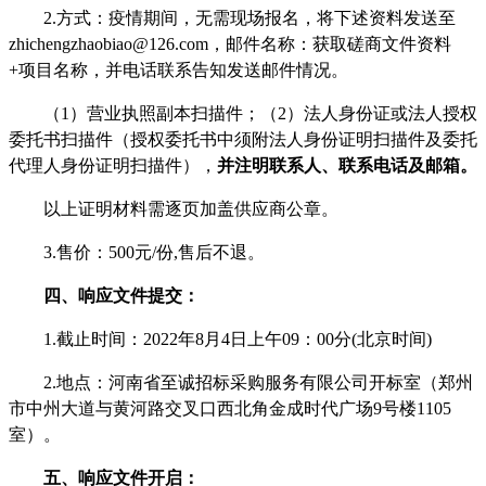
2.方式：疫情期间，无需现场报名，将下述资料发送至
zhichengzhaobiao@126.com
，邮件名称：获取磋商文件资料
+项目名称，并电话联系告知发送邮件情况。
（
1）营业执照副本扫描件；（2）法人身份证或法人授权
委托书扫描件（授权委托书中须附法人身份证明扫描件及委托
代理人身份证明扫描件），
并注明联系人、联系电话及邮箱。
以上证明材料需逐页加盖供应商公章。
3.售价：
5
00元/份,售后不退。
四、响应文件提交：
1.截止时间：2022年
8
月
4
日
上
午
09
：
00
分
(北京时间)
2.地点：河南省至诚招标采购服务有限公司开标室（郑州
市中州大道与黄河路交叉口西北角金成时代广场9号楼1105
室）。
五、响应文件开启：