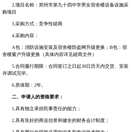
2.项目名称：
郑州市第九十四中学男女宿舍楼设备设施采
购项目
3.采购方式：竞争性磋商
4.
采购
内容：
A包：
消防设施安装
及
宿舍楼
防盗网
升级
更换；
B包：宿
舍
楼
窗户
升级更换
（具体内容详见磋商文件）
5.
合同履行期限：合同签订之日起
30日历天内交货、安装
并调试完毕。
6.质保期：
2
年。
二、申请人的资格要求：
1.具有独立承担民事责任的能力；
2.具有良好的商业信誉和健全的财务会计制度；