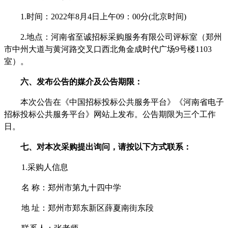
1.时间：2022年
8
月
4
日
上
午
09
：
00
分
(北京时间)
2.地点：河南省至诚招标采购服务有限公司
评
标室（郑州
市中州大道与黄河路交叉口西北角金成时代广场
9号楼110
3
室）。
六、发布公告的媒介及公告期限：
本次公告在《中国招标投标公共服务平台》《河南省电子
招标投标公共服务平台》网站上发布。公告期限为三个工作
日。
七、对本次采购提出询问，请按以下方式联系：
1.采购人信息
名
称：
郑州市第九十四中学
地
址：郑州市郑东新区薛夏南街东段