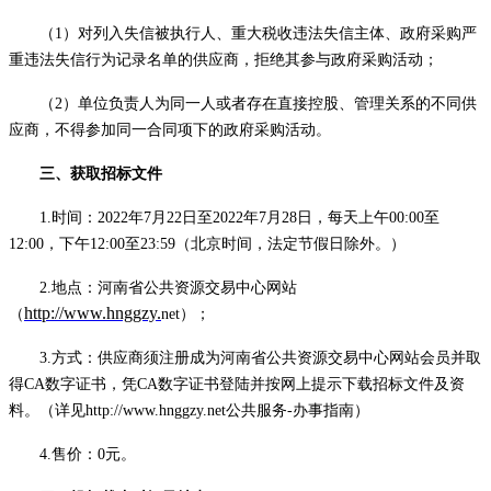
（
1
）对列入失信被执行人、
重大税收违法失信主体
、政府采购严
重违法失信行为记录名单的
供应商
，拒绝其参与政府采购活动；
（
2
）单位负责人为同一人或者存在直接控股、管理关系的不同
供
应商
，不得参加同一合同项下的政府采购活动。
三、获取招标文件
1.时间：202
2
年
7
月
22
日至
20
22
年
7
月
28
日，
每天上午
00:00至
12:00，下午12:00至23:59
（北京时间，法定节假日除外。）
2.地点：河南省公共资源交易中心网站
http://www.hnggzy.
（
net
）；
3.方式：
供应商
须注册成为河南省公共资源交易中心网站会员并取
得
CA数字证书，凭CA数字证书登陆并按网上提示下载招标文件及资
料。（详见http://
www.hnggzy.net
公共服务
-办事指南）
4.售价：0元。