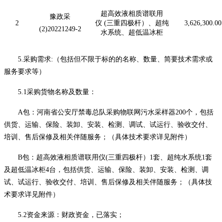
超高效液相质谱联用
豫政采
2
仪
(三重四极杆）、
超纯
3,626,
3
00.00
(2)20221249-2
水系统、超低温冰柜
5.
采购需求
:
（包括但不限于标的的名称、数量、简要技术需求或
服务要求等）
5.1采购货物名称及数量：
A包：
河南省公安厅禁毒总队采购物联网污水采样器
200个，包括
供货、运输、保险、装卸、安装、检测、调试、试运行、验收交付
、
培训、
售后保修及相关伴随服务；（具体技术要求详见附件）
B包：
超高效液相质谱联用仪
(三重四极杆）
1套、超纯水系统1套
及
超低温冰柜
4台，包括
供货、运输、保险、装卸、安装、检测、调
试、试运行、验收交付
、培训、
售后保修及相关伴随服务；（具体技
术要求详见附件）
5.2资金来源：财政资金，已落实；