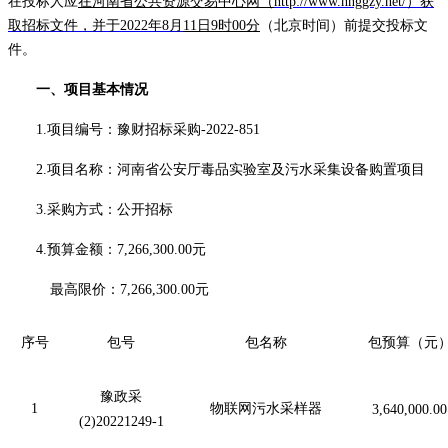
在
投标人
应
在河南省公共资源交易中心网（
http://
www.hnggzy.net
/）获
取招标文件，并于
2022
年
8
月
11
日
9
时
00分
（北京时间）前提交
投标文
件。
一、项目基本情况
1.项目编号：豫财招标采购-2022-851
2.项目名称：河南省公安厅毒品实验室及污水采集设备购置项目
3.采购方式：公开招标
4.预算金额：
7,266,
3
00.00
元
最高限价：
7,266,
3
00.00
元
序号
包号
包名称
包预算（元
豫政采
1
物联网污水采样器
3,640,000.00
(2)20221249-1