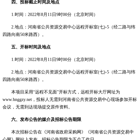
四、投标截止时间及地点
1.时间：20
22
年
8
月
11
日
9
时
00分（北京时间）
2.地点：河南省公共资源交易中心远程开标室(七)-5（
经二路与纬
四路向南
50米路西
）。
五、开标时间及地点
1.时间：20
22
年
8
月
11
日
9
时
00分（北京时间）
2.地点：河南省公共资源交易中心远程开标室(七)-5（
经二路与纬
四路向南
50米路西
）。
本项目采用
“远程不见面”开标方式，远程开标大厅网址为
www.
hnggzy.net
，投标人无需到河南省公共资源交易中心现场参加开标
会议，无需到达现场提交原件资料。
六、发布公告的媒介及招标公告期限
本次招标公告在《河南省政府采购网》《河南省公共资源交易中
心网》网站上发布。
招标公告期限为五个工作日。