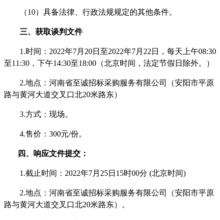
（
10
）具备法律、行政法规规定的其他条件。
三、获取谈判文件
1.时间：2022年
7
月
20
日至
2022年
7
月
22
日，每天上午
08
:
3
0
至1
1
:
3
0，下午
14
:
3
0至
18
:
00
（北京时间，法定节假日除外。）
2.地点：
河南省至诚招标采购服务有限公司（安阳市平原
路与黄河大道交叉口北
20米路东）
3.方式：
现场。
4.售价：
300
元
/份
。
四、响应文件提交：
1.截止时间：2022年
7
月
25
日
15
时
00分 (北京时间)
2.地点：
河南省至诚招标采购服务有限公司（安阳市平原
路与黄河大道交叉口北
20米路东）
。