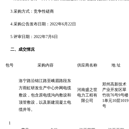
3.采购方式：竞争性磋商
4.采购公告发布日期：2022年6月22日
5.评审日期：2022年7月6日
二、成交情况
包号
采购内容
供应商名称
地 址
洛宁路沿锦江路至峨眉路段东
郑州高新技术
方雨虹研发生产中心外网电缆
河南盛之世
产业开发区翠
敷设，包含原电缆沟内敷设和
电力工程有
竹街76号9号楼
限公司
1单元10层1019
顶管敷设，以及新建混凝土电
号
缆井等。
1