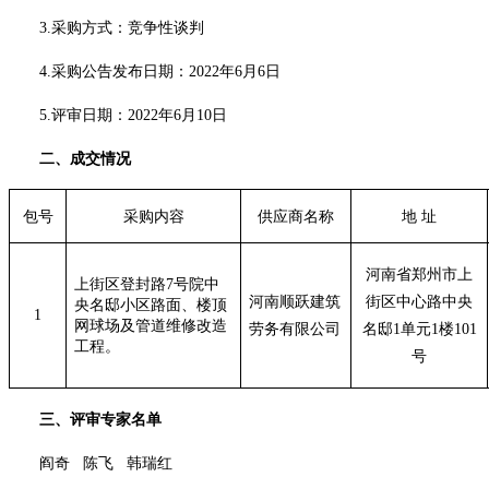
3.采购方式：竞争性谈判
4.采购公告发布日期：
20
22年6月6日
5.评审日期：2022年6月10日
二、成交情况
包号
采购内容
供应商名称
地 址
河南省郑州市上
上街区登封路7号院中
河南顺跃建筑
街区中心路中央
央名邸小区路面、楼顶
1
网球场及管道维修改造
劳务有限公司
名邸1单元1楼101
工程。
号
三、评审专家名单
阎奇
陈飞
韩瑞红