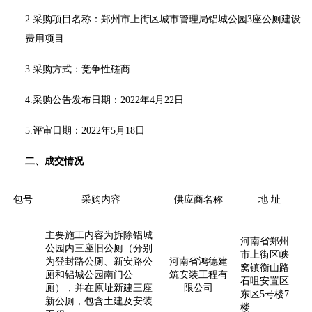
2.采购项目名称：
郑州市上街区城市管理局铝城公园
3座公厕建设
费用项目
3.采购方式：竞争性磋商
4.采购公告发布日期：2022年4月22日
5.评审日期：2022年5月18日
二、成交情况
包号
采购内容
供应商名称
地 址
主要施工内容为拆除铝城
河南省郑州
公园内三座旧公厕（分别
市上街区峡
为登封路公厕、新安路公
河南省鸿德建
窝镇衡山路
厕和铝城公园南门公
筑安装工程有
石咀安置区
厕），并在原址新建三座
限公司
东区5号楼7
新公厕，包含土建及安装
楼