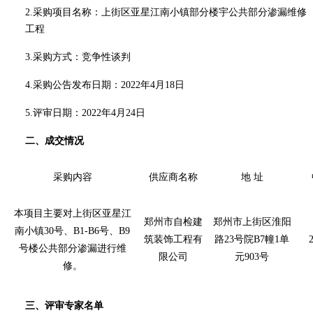
2.采购项目名称：上街区亚星江南小镇部分楼宇公共部分渗漏维修
工程
3.采购方式：竞争性谈判
4.采购公告发布日期：2022年4月18日
5.评审日期：2022年4月24日
二、成交情况
采购内容
供应商名称
地 址
本项目主要对上街区亚星江
郑州市自检建
郑州市上街区淮阳
南小镇30号、B1-B6号、B9
筑装饰工程有
路23号院B7幢1单
2
号楼公共部分渗漏进行维
限公司
元903号
修。
三、评审专家名单