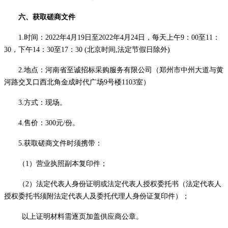
六、获取磋商文件
1.时间：
2022年
4
月
19
日至
2022年
4
月
24
日
，每天
上午
9：00至11：
30，下午14：30至17：30
(北京时间,法定节假日除外)
2.地点：河南省至诚招标采购服务有限公司（郑州市中州大道与黄
河路交叉口西北角金成时代广场9号楼1103室）
3.方式：现场。
4.售价：
3
00元/份。
5.获取磋商文件时须携带：
（
1）营业执照副本复印件；
（
2）法定代表人身份证明或法定代表人授权委托书（法定代表人
授权委托书须附法定代表人及委托代理人身份证复印件）；
以上证明材料需逐页加盖供应商公章。