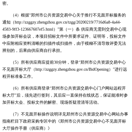
密。
（
4）根据“郑州市公共资源交易中心关于推行不见面开标服务的
通知（
http://zzggzy.zhengzhou.gov.cn/
tzgg/20200219/7716d6a8-4a44-
4583-9ff3-123667607ef5.html）”第（一）条 供应商无需到交易中心现
场参加开标会议，本项目招标文件中所要求证件、证明等，投标文件
中应附相应资料清晰的扫描件或扫描件，由于模糊不清导致评委无法
辨别的，后果由供应商自行承担。
（
5）所有供应商应提前30分钟，登录“郑州市公共资源交易中心
不见面开标大厅（
http://zzggzy.zhengzhou.gov.cn/BidOpening
）
”进行远
程开标准备工作。
（
6）所有供应商登录“郑州市公共资源交易中心门户网站远程开
标大厅”后，须先进行签到，其后应一直保持在线状态，保证能准时参
加开标大会、投标文件的解密、现场答疑澄清等活动。
（
7）不见面开标操作说明详见郑州市公共资源交易中心网站办事
指南栏目下政府采购专区中的《郑州市公共资源交易中心不见面开标
大厅操作手册（供应商）》