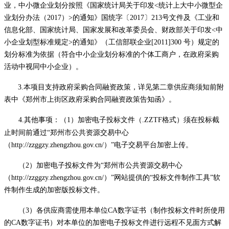
业，中小微企业划分按照《国家统计局关于印发<统计上大中小微型企
业划分办法（2017）>的通知》国统字〔2017〕213号文件及《工业和
信息化部、国家统计局、国家发展和改革委员会、财政部关于印发<中
小企业划型标准规定>的通知》（工信部联企业[2011]300 号）规定的
划分标准为依据（符合中小企业划分标准的个体工商户，在政府采购
活动中视同中小企业）。
3.本项目支持政府采购合同融资政策，详见第二章供应商须知前附
表中《
郑州市上街区政府采购合同融资政策告知函
》。
4.
其他事项
：（
1）加密电子投标文件（.ZZTF格式）须在投标截
止时间前通过“郑州市公共资源交易中心
（
http://zzggzy.zhengzhou.gov.cn/
）
”电子交易平台加密上传。
（
2）加密电子投标文件为“郑州市公共资源交易中心
（
http://zzggzy.zhengzhou.gov.cn/
）
”网站提供的“投标文件制作工具”软
件制作生成的加密版投标文件。
（
3）各供应商需使用本单位CA数字证书（制作投标文件时所使用
的CA数字证书）对本单位的加密电子投标文件进行远程不见面方式解