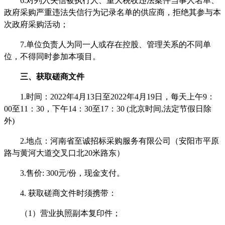
6
.
对列入失信被执行人、重大税收违法案件当事人名单、
政府采购严重违法失信行为记录名单的供应商，拒绝其参与本
次政府采购活动
；
7
.
单位负责人为同一人或存在控股、管理关系的不同单
位，不得同时参加本项目
。
三、获取
磋商文件
1.时间：
2022年4月13
日至
2022年4月19
日，每天上午
9：
00至11：30，下午14：30至17：30 (北京时间,法定节假日除
外)
2.地点：河南省至诚招标采购服务有限公司（
安阳市平原
路与黄河大道交叉口北
20米路东
）
3
.售价: 300元/份，现金支付。
4
. 获取
磋商文件
时须携带：
（
1）营业执照副本复印件；