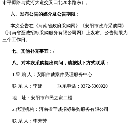
市平原路与黄河大道交叉口北
20米路东
）。
六、发布公告的媒介及
公告
期限：
本次公告在《河南省政府采购网》
《安阳市政府采购网》
《河南省至诚招标采购服务有限公司网》
上发布。公告期限为
三
个工作日。
七、其他补充事宜：
/
八、对本次
采购
提出询问，请按以下方式联系：
1.采 购 人：
安阳仲裁案件受理服务中心
联
系
人：
李娜
联系电话：
0372
-
5360920
地
址：
安阳市
市民之家二楼
2.代理机构：河南省至诚招标采购服务有限公司
联
系
人：李芳芳