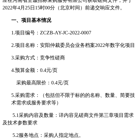
应在河南省
至诚招标采购服务有限公司
获取
磋商文件
，并于
202
2
年
4
月
25
日
15
时
00
分（北京时间）前递交
响应
文件。
一、项目基本情况
1.项目编号：ZCZB-AY-JC-2022-0007
2.项目名称：
安阳仲裁委员会业务档案
2022年数字化项目
3.采购方式：
竞争性磋商
4.预算金额：
0.4元/页
采购最高限价：
0.4元/页
5.采购需求：（包括但不限于标的的名称、数量、简要技
术需求或服务要求等）
5
.1采购内容及数量：
详
内容见
磋商文件
第
三
章项目需求
及技术参数要求
5
.2
服务
地点：
采购人指定地点
。