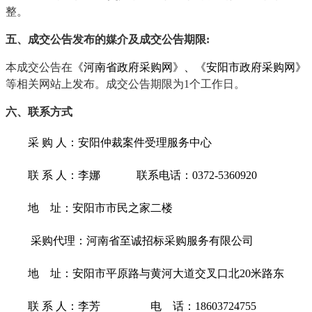
整。
五
、
成交
公告发布的媒介及
成交
公告期限
:
本
成交
公告在
《河南省政府采购网》
、
《安阳市政府采购网》
等相关网站上发布。
成交
公告期限为
1个工作日。
六
、联系方式
采
购
人：安阳仲裁案件受理服务中心
联
系
人：李娜
联系电话：
0372-5360920
地
址：安阳市市民之家二楼
采购
代理：
河南省至诚招标采购服务有限公司
地
址：
安阳市平原路与黄河大道交叉口北
20米路东
联
系
人：
李芳
电
话：
18603724755