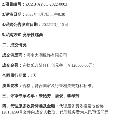
2.
项目编号
：
ZCZB-AY-JC-2022-0003
3.
评
审
日期：
20
22
年
4
月
7
日上午
9:
30
4.采购
公告发布日期
：
20
22
年
3
月
15
日
5.
采购方式
:
竞争性磋商
二
、
成交情况
成交供应商
：
河南大澜服饰有限公司
成交
金额：
壹拾贰万陆仟伍佰元整（￥
126500.00元
）
合同履行期限
：
7天
质量要求：
合格，符合国家及行业相关规范和标准
。
三、评审专家名单：朱艳芳、唐俊、李翠芳
四、
代理服务收费标准及金额：
代理服务费依据发改价格
[2015]299号文件向成交人收取。代理服务费为人民币伍仟元