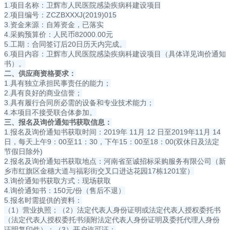
1.项目名称：卫辉市人民医院感染疾病科建设项目
2.项目编号：ZCZBXXXJ(2019)015
3.资金来源：自筹资金，已落实
4.采购预算价：人民币82000.00元
5.工期：合同签订后20日历天内完成。
6.项目内容：卫辉市人民医院感染疾病科建设项目（具体详见询价通知
书）。
二、供应商资格要求：
1.具有独立承担民事责任的能力；
2.具有良好的商业信誉；
3.具有履行合同所必需的设备和专业技术能力；
4.本项目不接受联合体参加。
三、报名及询价通知书获取信息：
1.报名及询价通知书获取时间：2019年 11月 12 日至2019年11月 14
日，每天上午9：00至11：30，下午15：00至18：00(双休日及法定
节假日除外)
2.报名及询价通知书获取地点：河南省至诚招标采购服务有限公司（新
乡市红旗区金穗大道与福彩街交叉口进达花园17栋1201室）
3.询价通知书获取方式：现场获取
4.询价通知书：150元/份（售后不退）
5.报名时需提供的资料：
（1）营业执照；（2）法定代表人身份证明或法定代表人授权委托书
（法定代表人授权委托书须附法定代表人身份证明及委托代理人身份
证明复印件）；（3）开户许可证；