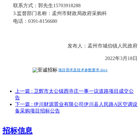
联系方式：郭先生
15703918288
3.
监督部门名称：孟州市财政局政府采购科
电话：
0391-8156680
发布人：
孟州市城伯镇人民政府
202
2
年
3
月
18
日
项目需求及技术参数要求.docx
上一篇
: 卫辉市太公镇西寺庄一事一议道路项目成交公
告
下一篇
: 伊川财源置业有限公司伊川县人民路A区空调设
备采购项目招标公告
招标信息