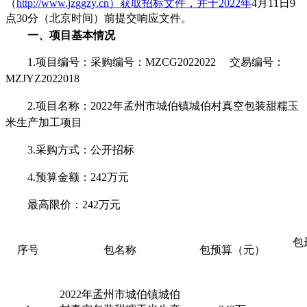
（
http://www.jzggzy.cn）获取
招标
文件，并于
202
2
年
4
月
11
日
9
点
30
分（北京时间）前提交响应文件。
一、项目基本情况
1.项目编号：
采购编号：
MZCG202
2022
交易编号：
MZ
JYZ2022018
2.项目名称：
2022年孟州市城伯镇城伯村真空包装甜糯玉
米生产加工项目
3.采购方式：公开招标
4.预算金额：
242万元
最高限价：
242万
元
包
序号
包名称
包预算（元）
2022年孟州市城伯镇城伯