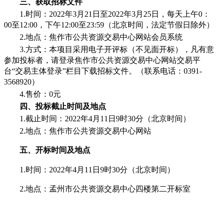
三、
获取招标文件
1.
时间：
202
2
年
3
月
21
日至
202
2
年
3
月
25
日，每天上午
0：
00至12:00，下午12:00至23:59（北京时间，法定节假日除外）
2.
地点：焦作市公共资源交易中心网站会员系统
3.
方式：
本项目采用电子开评标（不见面开标），凡有意
参加投标者，请登录焦作市公共资源交易中心网站交易平
台
“交易主体登录”栏目下载招标文件
。（联系电话：
0391-
3568920）
4.
售价：
0元
四、投标
截止时间及地点
1.截止时间：202
2
年
4月11日9时3
0分
（
北京时间
）
2.地点：
焦作
市
公共资源交易中心网站
五、开标时间及地点
1.时间：202
2
年
4月11日9时3
0分
（
北京时间
）
2.地点：
孟州
市公共资源交易中心
四楼
第二开标室