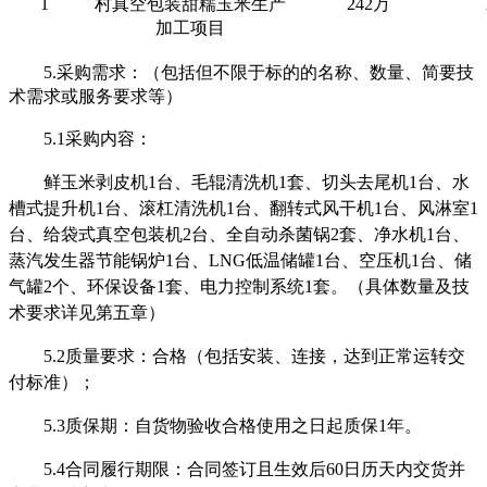
1
村真空包装甜糯玉米生产
242万
加工项目
5.采购需求：（包括但不限于标的的名称、数量、简要技
术需求或服务要求等）
5.1采购内容：
鲜玉米剥皮机
1台、毛辊清洗机1套、切头去尾机1台、水
槽式提升机1台、滚杠清洗机1台、翻转式风干机1台、风淋室1
台、给袋式真空包装机2台、全自动杀菌锅2套、净水机1台、
蒸汽发生器节能锅炉1台、LNG低温储罐1台、空压机1台、储
气罐2个、环保设备1套、电力控制系统1套
。（具体数量及技
术要求详见
第五章
）
5.2质量要求：合格
（包括安装、连接，达到正常运转交
付标准）
；
5.3质保期：自货物验收合格使用之日起质保1年。
5.4合同履行期限：合同签订且生效后
60
日历天内交货并