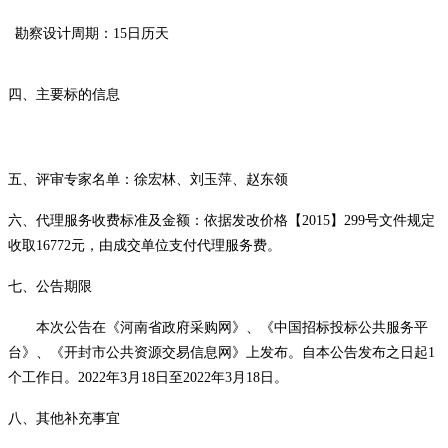
勘察设计
周期
：15日历天
四、主要标的信息
五、评审专家名单：
徐宏林
、
刘玉萍、赵东领
六、代理服务收费标准及金额：依据发改价格【
2015】299号文件规定
收取
16772
元，由成
交单位支付代理服务费。
七、公告期限
本次公告在《河南省政府采购网》、《中国招标投标公共服务平
台》、《开封市公共资源交易信息网
》上发布。自本公告发布之日起
1
个工作日。2022年
3
月
1
8
日至
2022年
3
月
18
日。
八、
其他补充事宜