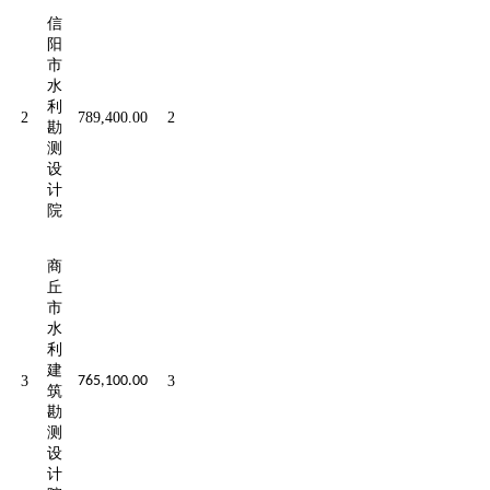
信
阳
市
水
利
2
789,400.00
2
勘
测
设
计
院
商
丘
市
水
利
建
3
765,100.00
3
筑
勘
测
设
计