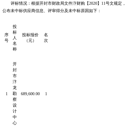
评标情况：根据开封市财政局文件汴财购【
2020】11号文规定，
公布未中标供应商信
息、评审得分及未中标原因如下：
投
标
序
投标报价
名
人
号
（元）
次
名
称
开
封
市
汴
龙
1
勘
689,600.00
1
察
设
计
中
心