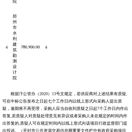
院
郑
州
市
水
利
建
4
780,900.00
4
筑
勘
测
设
计
院
根据汴公管办（
2020）13号文规定，若供应商对上述结果有质疑,
可在中标公告发布之
日起七个工作日内以线上形式向采购人提出质
疑，逾期将不再受理，采购人应当自收到质疑之日起
7个工作日内作出
答复,若质疑人对质疑处理意见有异议或者采购人未在规定的时间内作
出答复的,质疑人可在规定时间内以线上形式向该项目行政监督部门提
出投诉。（开封市公共资源交易信息网重要文件栏中有政府采购项目