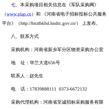
七
、
本采购项目相关信息在《军队采购网》
（
www.plap.cn
）
和
《河南省电子招标投标公共服务
平台》
（
http://hnztbkhd.hndrc.gov.cn/
）
上发布。
八
、联系方式
采购
机构
：
河南省新乡军分区物资采购办公室
地
址：华兰大道
656
号
联系人：
赵先生
电
话：
17839888111 0373-6672132
采购代理机构：
河南省至诚招标采购服务有限