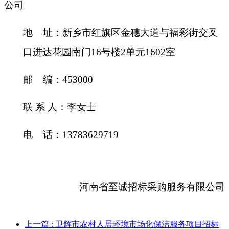
公司
地
址：
新乡市红旗区金穗大道与福彩街交叉
口进达花园南门
16
号楼
2
单元
1602
室
邮
编：
453000
联
系
人：
李女士
电
话：
13783629719
河南省至诚招标采购服务有限公司
上一篇
: 卫辉市农村人居环境市场化保洁服务项目招标