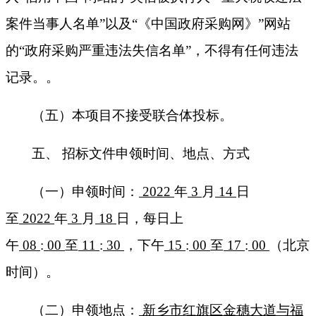
案件当事人名单”以及“《中国政府采购网》”网站
的“政府采购严重违法失信名单”
，
不得有任何违法
记录
。。
（
五
）本项目不接受联合体投标。
五、
招标文件
申领
时间、地点、方式
（一）
申领
时间
：
2022
年
3
月
14
日
至
2022
年
3
月
18
日
，每日
上
午
08
:
00
至
11
:
30
，下午
15
:
00
至
17
:
00
（北京
时间）
。
（二）
申领
地点：
新乡市红旗区金穗大道与福