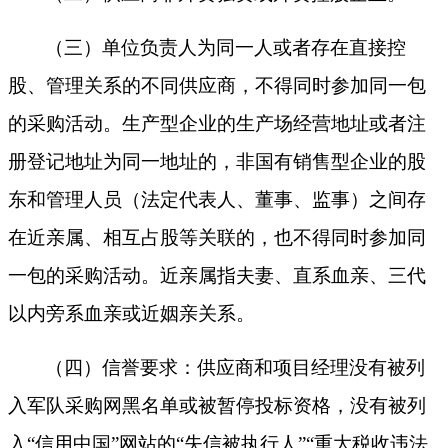
（
三
）单位负责人为同一人或者存在直接控
股、管理关系的不同供应商，不得同时参加同一包
的采购活动。生产型企业
的
生产场
经营地址或者注
册登记地址
为同一地址的，
非国有销售型企业的股
东和管理人员（法定代表人、董事、监事）之间存
在近亲属、相互占股等关联的，也不得
同时参加同
一包的采购活动
。近亲属
指
夫妻
、直系血亲、三代
以内旁系血亲或
近
姻
亲
关系。
（
四
）
信誉要求：供应商
和项目经理
没有被列
入军队采购网黑名单或被暂停投标资格，没有被列
入
“信用中国”网站的“失信被执行人”“重大税收违法