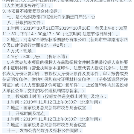
《人力资源服务许可证》。
9. 本项目不接受受联合体投标。
七、是否经财政部门核准允许采购进口产品：否
八、获取招标文件：
1.时间：2019年10月21日至2019年10月28日，每天上午8：30至
11：30，下午14：30至17：30（北京时间,法定节假日除外）。
2.地点：河南省至诚招标采购服务有限公司（新郑市中华路洧水路
交叉口建设银行对面光北一巷2号）。
3.方式：现场。
4.售价：500元/份。（售后不退）
5.有意参加本项目的投标人在获取招标文件时应携带投标人资格要
求中证明材料（营业执照副本复印件、法定代表人授权书原件，法定
代表人身份证复印件，被授权人身份证原件及复印件，审计报告或资
信证明复印件、缴纳社保和税收证明材料复印件、《劳务派遣经营许
可证》或《人力资源服务许可证》复印件）。上述复印件均加盖投标
人单位公章，交由招标代理机构留存备案。）
九、投标截止时间（投标文件递交截止时间）及地点：
1.时间：2019年 11月12日上午9:30分（北京时间）
2.地点：国家税务总局新郑市税务局会议室
十、开标时间及地点：
1.时间：2019年 11月12日上午9:30分（北京时间）
2.地点：国家税务总局新郑市税务局会议室
十一、发布公告的媒介及招标公告期限：