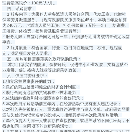
理费最高限价：100元/人/月。
四、采购需求：
1.服务内容：为采购人劳务派遣人员签订合同、代发工资、代缴社
保等劳务派遣服务。（现有政府购买服务岗位45个，本项目年总预算
为240万元，含派遣人员的工资、社会保险费（五险一金）、培训费、
工装费、体检费、福利费及服务管理费等）
2.服务期限：自签订合同之日起三年；根据服务期满考核结果确定续签
事宜。
3.服务质量：符合国家、行业、项目所在地规范、标准、规程规
定，满足项目发包人要求。
五、采购项目需要落实的政府采购政策：
本项目落实节约能源、保护环境、促进中小企业发展、支持监狱企
业发展、促进残疾人就业等政府采购政策。
六、供应商资格要求：
1.独立承担民事责任的能力；
2.良好的商业信誉和健全的财务会计制度；
3.履行合同所必需的货物和专业技术能力；
4.依法缴纳税收和社会保障资金的良好记录；
5.本次政府采购活动前三年内，在经营活动中没有重大违法记录；
6.对列入失信被执行人、重大税收违法案件当事人名单、政府采购严重
违法失信行为记录名单的投标人，拒绝其参与本次政府采购活动。
7.单位负责人为同一人或者存在直接控股、管理关系的不同供应商，不
得参加同一合同项下的政府采购活动。
8.具有省人力资源和社会保障厅批准颁发的《劳务派遣经营许可证》或