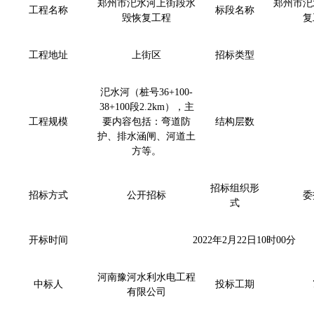
郑州市汜水河上街段水
郑州市汜
工程名称
标段名称
毁恢复工程
复
工程地址
上街区
招标类型
汜水河（桩号36+100-
38+100段2.2km），主
工程规模
要内容包括：弯道防
结构层数
护、排水涵闸、河道土
方等。
招标组织形
招标方式
公开招标
委
式
开标时间
2022年2月22日10时00分
河南豫河水利水电工程
中标人
投标工期
有限公司