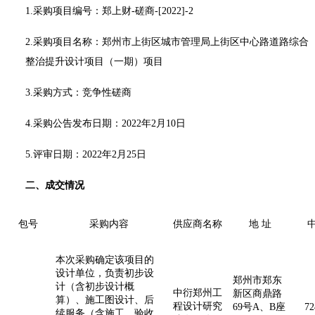
1.采购项目编号：
郑上财
-磋商-[2022]-2
2.采购项目名称：
郑州市上街区城市管理局上街区中心路道路综合
整治提升设计项目（一期）项目
3.采购方式：竞争性磋商
4.采购公告发布日期：2022年2月10日
5.评审日期：2022年2月25日
二、成交情况
包号
采购内容
供应商名称
地 址
本次采购确定该项目的
设计单位，负责初步设
郑州市郑东
计（含初步设计概
中衍郑州工
新区商鼎路
算）、施工图设计、后
程设计研究
69号A、B座
72
续服务（含施工、验收