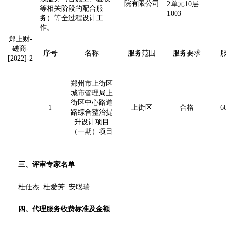
院有限公司
2单元10层
等相关阶段的配合服
1003
务）等全过程设计工
作。
郑上财-
磋商-
序号
名称
服务范围
服务要求
[2022]-2
郑州市上街区
城市管理局上
街区中心路道
1
上街区
合格
路综合整治提
升设计项目
（一期）项目
三、评审专家名单
杜仕杰
杜爱芳
安聪瑞
四、代理服务收费标准及金额