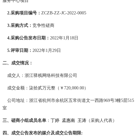
服务中心项目
2.采购项目编号：
ZCZB-ZZ-JC-2022-0005
3.采购方式：
竞争性磋商
4.
采购公告发布日期
：
202
2
年
1
月
18
日
5.评审日期：
202
2
年
1
月
29
日
二、成交情况：
成交人
：
浙江驿栈网络科技有限公司
成交金额
：柒拾贰万元整（￥
720,000.00）
公司地址：
浙江省杭州市余杭区五常街道文一西路
969号3幢5层515
室
三、磋商小组成员名单
：
丁婷
孟惠南
王涛
（采购人代表）
四、成交公告发布的媒介及成交公告期限
: