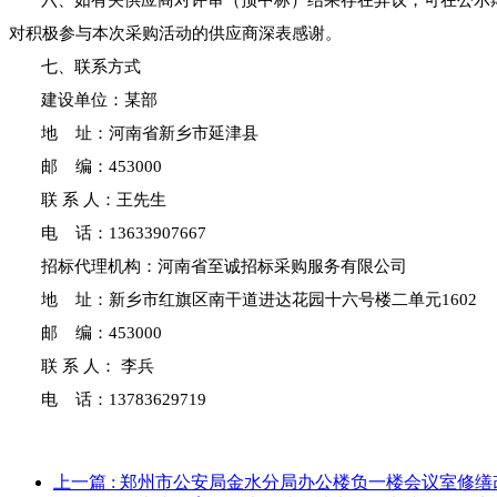
六、
如有关供应商对评审（预中标）结果存在异议，可在公示
对积极参与本次采购活动的供应商深表感谢。
七、
联系方式
建设单位：
某部
地
址：
河南省新乡市延津
县
邮
编：
453
0
00
联
系
人：
王先生
电
话：
13633907667
招标代理机构：河南省至诚招标采购服务有限公司
地
址：新乡市红旗区南干道进达花园十六号楼二单元
1602
邮
编：
453000
联
系
人：
李兵
电
话：
13783629719
上一篇
: 郑州市公安局金水分局办公楼负一楼会议室修