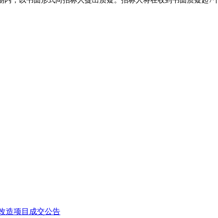
期内，以书面形式向招标人提出质疑。招标人将在收到书面质疑起
7
缮改造项目成交公告