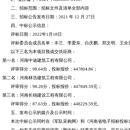
二、招标范围：招标文件及清单全部内容
三、招标公告发布日期：
2021 年 12 月 27日
四、中标公示信息：
评标日期：
202
2
年
1
月
18
日
评标委员会成员名单：
丰兰、李爱东、白庆鹏、郑文明、王全
以下三名为本项目预成交供应商
：
第一
名
：河南中迪建筑工程有限公司，
评审得分：
98.64分，
投标报价：
447804.86；
第二
名
：
河南林浩建筑工程有限公司，
评审得分：
98.28分，投标报价：447849.59元；
第三
名
：
河南长锦建设工程有限公司，
评审得分：
87.63分，投标报价：448229.59元。
五、发布
公示
的媒介
及公示时间
：
本次
中标公
示
同时在《军队采购网》和《河南省电子招标投标