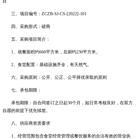
目
三、项目编号：
ZCZB-SJ-CS-[2022]-101
四
、
采购
形式：磋商
五
、
采购项目
简介：
1、
就餐面积约
660
平方米，后厨约
2
30
平方米
。
2、食堂配置：基础设施齐全，有天然气
。
六、
采购
原则：公开、公正、公平择优录取的原则
七
、承包期限
：
承包期限：
自合同签订之日起
30个月
，如日常考核良好，在双方
自愿的前提下优先续签。
八
、
供应商
资质要求
1、经营范围包含食堂经营管理或餐饮服务的合法有效的营业执