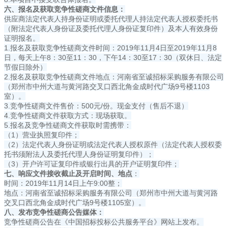
六、
报名及获取竞争性磋商文件信息
：
供应商法定代表人持身份证明或委托代理人持法定代表人授权委托书
（附法定代表人身份证及委托代理人身份证复印件）及本人有效身份
证明报名。
1.报名及获取竞争性磋商文件时间：2019年11月4日至2019年11月8
日，每天上午8：30至11：30，下午14：30至17：30（双休日、法定
节假日除外）
2.报名及获取竞争性磋商文件地点：河南省至诚招标采购服务有限公司
（郑州市中州大道与黄河路交叉口西北角金成时代广场9号楼1103
室）。
3.竞争性磋商文件售价：500元/份。现金支付（售后不退）
4.竞争性磋商文件获取方式：现场获取。
5.报名及竞争性磋商文件获取时需携带：
（1）营业执照复印件；
（2）法定代表人身份证明或法定代表人授权原件（法定代表人授权委
托书须附法人及委托代理人身份证明复印件）；
（3）开户许可证复印件或银行出具的开户证明复印件；
七、响应文件接收截止及开启时间、地点
：
时间：2019年11月14日上午9:00整；
地点：河南省至诚招标采购服务有限公司（郑州市中州大道与黄河路
交叉口西北角金成时代广场9号楼1105室）。
八、发布竞争性磋商公告媒体：
竞争性磋商公告在《中国招标投标公共服务平台》网站上发布。