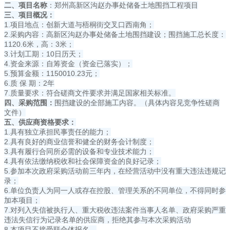
二、项目名称
：郑州高新区沟赵办事处储备土地围挡工程项目
三、项目概况：
1.项目地点：创新大道与梧桐街交叉口西南角；
2.采购内容：高新区沟赵办事处储备土地围挡建设；围挡施工总长度：
1120.6米，高：3米；
3.计划工期：10日历天；
4.资金来源：自筹资金（资金已落实）；
5.预算金额：1150010.23元；
6.质 保 期：2年
7.质量要求：符合磋商文件要求并满足国家相关标准。
四、采购范围：
围挡建设的全部施工内容。（具体内容见竞争性磋商
文件）
五、供应商资格要求：
1.具有独立承担民事责任的能力；
2.具有良好的商业信誉和健全的财务会计制度；
3.具有履行合同所必需的设备和专业技术能力；
4.具有依法缴纳税收和社会保障资金的良好记录；
5.参加本次政府采购活动前三年内，在经营活动中没有重大违法违规记
录；
6.单位负责人为同一人或存在控股、管理关系的不同单位，不得同时参
加本项目；
7.对列入失信被执行人、重大税收违法案件当事人名单、政府采购严重
违法失信行为记录名单的供应商，拒绝其参与本次采购活动
8.本项目不接受联合体报名。