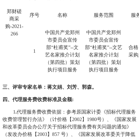
郑财磋
序号
名称
服务范围
服
商采
购-2021-
中国共产党郑州
中国共产党郑州
266
市委员会宣传
市委员会宣传
部“杜甫奖”--文
部“杜甫奖”--文艺
合格
1
艺名家推介计划
名家推介计划
采购
（第四批）策划
（第四批）策划
执行项目服务
执行项目服务
三、评审专家名单：蒋文娟、刘芳、郭森。
四、代理服务费收费标准及金额
:
1
.
代理服务费收费依据：参考原国家计委《招标代理服务
收费管理暂行办法》（计价格【
2002】1980号）、《国家发展
和改革委员会办公厅关于招标代理服务费有关问题的通知》
（发改办价格【2003】857 号）、《国家发展改革委关于降低