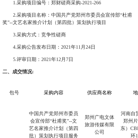
1.采购项目编号：郑财磋商采购-2021-266
2.采购项目名称：中国共产党郑州市委员会宣传部“杜甫
奖”--文艺名家推介计划（第四批）策划执行项目
3.采购方式：竞争性磋商
4.采购公告发布日期：2021年11月24日
5.评审日期：
202
1
年
12
月
7
日
二、成交情况
:
包号
采购内容
供应商名称
地
中国共产党郑州市委员
河南自
郑州广电文体
会宣传部“杜甫奖”--文
郑州片
旅游传媒有限
艺名家推介计划（第四
东）CB
公司
批）策划执行项目服务
环1