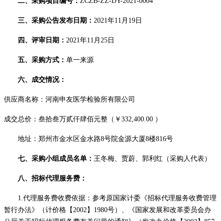
二、采购项目编号：
ZCZB-ZZ-DY-2021-0004
三、采购公告发布日期：
2021年
1
1
月
1
9
日
四、评审日期：
2021年
11
月
2
5
日
五、
采购方式：
单一来源
六、成交情况：
供应商名称：河南申友医学检验所有限公司
成交总价：
叁拾叁万贰仟肆佰元整
（￥
332,400.00
）
地址：郑州市金水区金水路
8号院金源大厦8楼816号
七、采购小组成员名单：
王冬梅
、
贾蔚
、
郭利红（
采购人代表
）
八、招标代理服务费：
1.代理服务费收费依据：参考原国家计委《招标代理服务收费管理
暂行办法》（计价格【2002】1980号）、《国家发展和改革委员会办