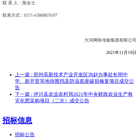
联
系
人：陈女士
联系方式：
0371-63868876/97
大河网络传媒集团有限公司
2021
年
11
月
19
日
上一篇
: 郑州高新技术产业开发区沟赵办事处长明中
学、新开普等地块围挡及防溢底座破损修复项目成交公
告
下一篇
: 伊川县农业农村局2021年中央财政农业生产救
灾化肥采购项目（二次）成交公告
招标信息
招标公告