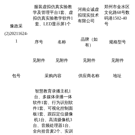
服装虚拟仿真实验教
郑州市金水区
河南众诚虚
学及管理平台1套、虚
文化路68号数
拟现实技术
拟仿真实验教学软件1
码港1502-40
有限公司
套
、
LED
显示屏
1
个
号
豫政采
(2)20211624-
品牌（如
1
序号
名称
规格型号
有）
见附件
见附件
见附件
见附件
包号
采购内容
供应商名称
地址
智慧教育录播主机1
台、多媒体录播一体
软件1套、行为识别软
件1套、可视化控制面
板1套、跟踪定位摄像
机1台、高清摄像机3
台、音频处理器1台、
全向拾音麦2个、实训