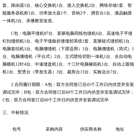
套、路由器1台、核心交换机1台、接入交换机2台、网络存储1套、智
能服务器机柜1台、功率放大器1个、音响2个、调音台1台、液晶触摸
一体机2台、录播教室改造。
C包：电脑平缝机87台、直驱电脑四线包缝机6台、高速电子平缝
钉扣缝纫机1台、电子平缝曲折缝缝纫系统1套、直驱链式缝纫机1台、
电脑套结机1台、电脑绷缝机（下摆适用）1台、电脑绷缝机（筒式）1
台、电脑绷缝机（平台式）2台、立式喷绘切割一体机1台、全自动电
脑横机12针4台、中速缝盘机1台、十三针电脑橡筋机1台、自动上圆领
机1台、熨烫台（带发生器）3台、裁剪台13台、实验边台7台。
2.
合同履行期限：
A包：双方合同签订后45个工作日内供货并安装
调试完毕；B包：双方合同签订后60个工作日内供货并安装调试完毕；
C包：双方合同签订后60个工作日内供货并安装调试完毕
三、中标情况
包号
采购内容
供应商名称
地址