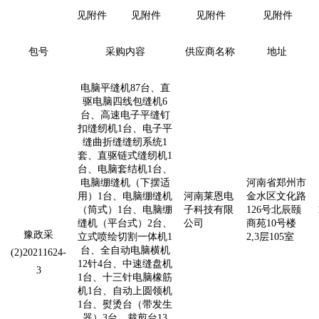
见附件
见附件
见附件
见附件
包号
采购内容
供应商名称
地址
电脑平缝机
87台
、直
驱电脑四线包缝机
6
台
、高速电子平缝钉
扣缝纫机1台、电子平
缝曲折缝缝纫系统1
套、直驱链式缝纫机1
台、电脑套结机1台、
电脑绷缝机（下摆适
河南省郑州市
用）1台、电脑绷缝机
河南莱恩电
金水区文化路
（筒式）1台、电脑绷
子科技有限
126号
北辰颐
缝机（平台式）
2台
、
公司
商苑
10号楼
豫政采
立式喷绘切割一体机1
2,3层105室
台、全自动电脑横机
(2)20211624-
12针
4台
、中速缝盘机
3
1台、十三针电脑橡筋
机1台、自动上
圆领机
1台、熨烫台（带发生
器）
3台
、裁剪台13