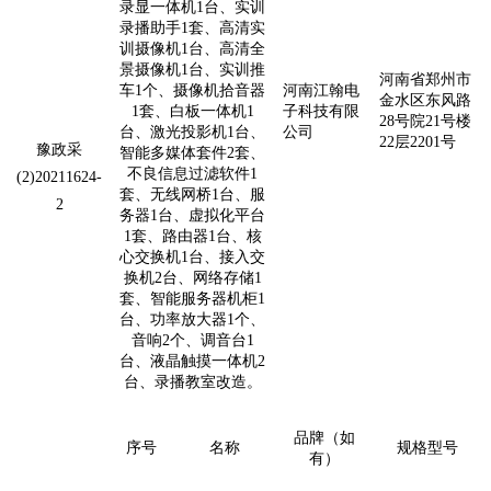
录显一体机1台、实训
录播助手1套、高清实
训摄像机1台、高清全
景摄像机1台、实训推
河南省郑州市
车1个、摄像机拾音器
河南江翰电
金水区东风路
1套、白板一体机1
子科技有限
28号院21号楼
台、激光投影机1台、
公司
22层2201号
豫政采
智能多媒体套件2套、
不良信息过滤软件1
(2)20211624-
套、无线网桥1
台、服
2
务器1台、虚拟化平台
1套、路由器1台、核
心交换机1台、接入交
换机2台、网络存储1
套、智能服务器机柜1
台、功率放大器1个、
音响2个、调音台1
台、液晶触摸一体机2
台、录播教室改造。
品牌（如
序号
名称
规格型号
有）